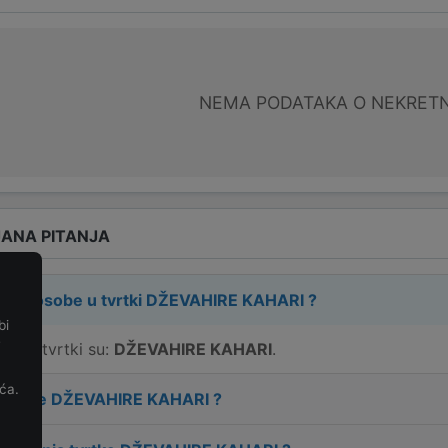
NEMA PODATAKA O NEKRET
ANA PITANJA
rne osobe u tvrtki
DŽEVAHIRE KAHARI
?
bi
e
e u tvrtki su:
DŽEVAHIRE KAHARI
.
ća.
 tvrtke
DŽEVAHIRE KAHARI
?