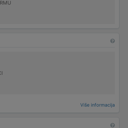
IRMU
I
Više informacija