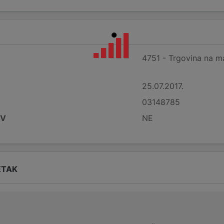
4751 - Trgovina na m
25.07.2017.
03148785
DV
NE
ETAK