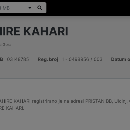
IRE KAHARI
a Gora
IB
03148785
Reg. broj
1 - 0498956 / 003
Datum o
IRE KAHARI registrirano je na adresi PRISTAN BB, Ulcinj, C
RE KAHARI.