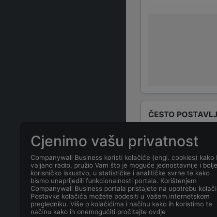
ČESTO POSTAVLJ
Cjenimo vašu privatnost
Tko su odgovo
Companywall Business koristi kolačiće (engl. cookies) kako 
valjano radio, pružio Vam što je moguće jednostavnije i bolj
Odgovorne osob
korisničko iskustvo, u statističke i analitičke svrhe te kako
bismo unaprijedili funkcionalnosti portala. Korištenjem
Companywall Business portala pristajete na upotrebu kolači
Koja je adresa
Postavke kolačića možete podesiti u Vašem internetskom
pregledniku. Više o kolačićima i načinu kako ih koristimo te
načinu kako ih onemogućiti pročitajte ovdje