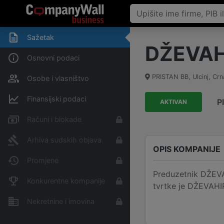
Sažetak
DŽEVAH
Osnovni podaci
PRISTAN BB
,
Ulcinj
,
Crn
Osobe i vlasništvo
Finansijski podaci
P
AKTIVAN
Računi i blokade
Arhiva sudskih objava
OPIS KOMPANIJE
Promjene
Preduzetnik DŽEVAH
Konkurentne kompanije
tvrtke je DŽEVAHI
Nekretnine i imovina