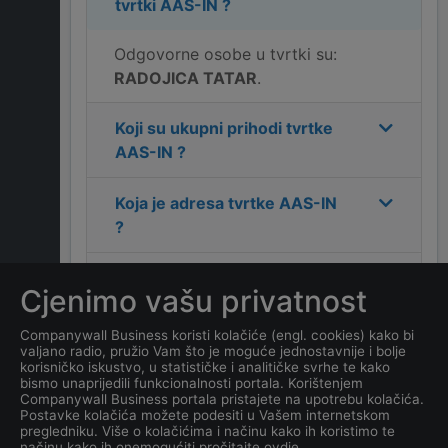
tvrtki
AAS-IN
?
Odgovorne osobe u tvrtki su:
RADOJICA TATAR
.
Koji su ukupni prihodi tvrtke
AAS-IN
?
Koja je adresa tvrtke
AAS-IN
?
Koji je kontakt tvrtke
AAS-IN
Cjenimo vašu privatnost
?
Companywall Business koristi kolačiće (engl. cookies) kako bi
valjano radio, pružio Vam što je moguće jednostavnije i bolje
Koliko ima zaposlenih
korisničko iskustvo, u statističke i analitičke svrhe te kako
kompanija
AAS-IN
?
bismo unaprijedili funkcionalnosti portala. Korištenjem
Companywall Business portala pristajete na upotrebu kolačića.
Postavke kolačića možete podesiti u Vašem internetskom
Koji je datum osnivanja
pregledniku. Više o kolačićima i načinu kako ih koristimo te
načinu kako ih onemogućiti pročitajte ovdje