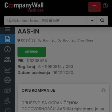
AAS-IN
Sažetak
KOSIĆ BB
,
Danilovgrad, Danilovgrad
,
Crna Gora
Osnovni podaci
AKTIVAN
Osobe i vlasništvo
PIB
03338525
Reg. broj
5 - 0950514 / 003
Finansijski podaci
Datum osnivanja
16.12.2020.
Dubinska bonitetna ocjena
OPIS KOMPANIJE
Računi i blokade
Arhiva sudskih objava
DRUŠTVO SA OGRANIČENOM
ODGOVORNOŠĆU AAS-IN registrirano je na
Promjene