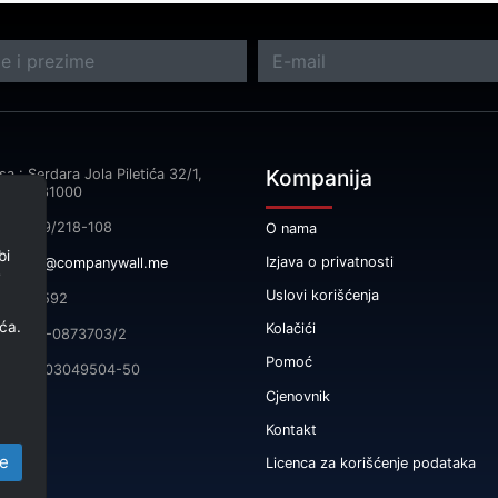
Kompanija
a : Serdara Jola Piletića 32/1,
orica 81000
fon: 069/218-108
O nama
bi
Izjava o privatnosti
il:
info@companywall.me
e
Uslovi korišćenja
 03240592
ća.
Kolačići
 broj: 5-0873703/2
Pomoć
555-9003049504-50
Cjenovnik
Kontakt
e
Licenca za korišćenje podataka