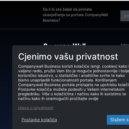
Da li bi ste željeli da primate
obavještenja sa portala CompanyWall
Business?
Adres
Podg
Cjenimo vašu privatnost
Tele
CompanyWall Business od 2013.
godine pomaže subjektima da
Companywall Business koristi kolačiće (engl. cookies) kako 
E-ma
unaprijede poslovanje pronalaženjem i
valjano radio, pružio Vam što je moguće jednostavnije i bolj
povezivanjem klijenata
korisničko iskustvo, u statističke i analitičke svrhe te kako
PIB:
bismo unaprijedili funkcionalnosti portala. Korištenjem
CompanyWall Business © 2026
Companywall Business portala pristajete na upotrebu kolači
Reg.
Postavke kolačića možete podesiti u Vašem internetskom
pregledniku. Više o kolačićima i načinu kako ih koristimo te
TR: 
načinu kako ih onemogućiti pročitajte ovdje
Izjava o privatnosti
Postavke kolačića
Slažem s