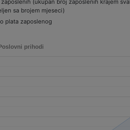
j zaposlenih (ukupan broj zaposlenih krajem sv
ljen sa brojem mjeseci)
to plata zaposlenog
Poslovni prihodi