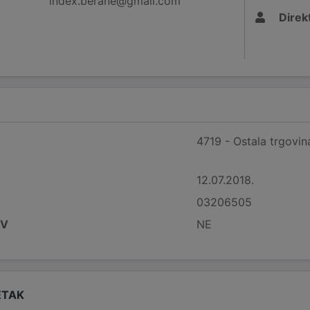
index.berane@gmail.com
Direk
4719 - Ostala trgovi
12.07.2018.
03206505
DV
NE
ETAK