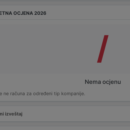
ETNA OCJENA 2026
/
Nema ocjenu
e ne računa za određeni tip kompanije.
i izveštaj