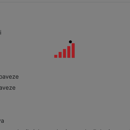
i
i
a
obaveze
aveze
va