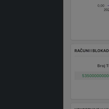
0,00
20
RAČUNI I BLOKA
Broj T
53500000000