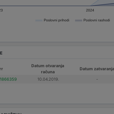
23
2024
Poslovni prihodi
Poslovni rashodi
DE
Datum otvaranja
rr
Datum zatvaranj
računa
1866359
10.04.2019.
-