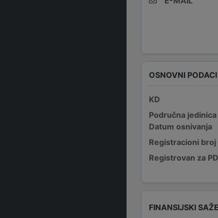
E-MAIL
OSNOVNI PODACI
KD
Područna jedinica
Datum osnivanja
Registracioni broj
Registrovan za P
FINANSIJSKI SAŽ