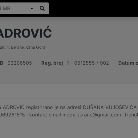
ADROVIĆ
R. 1
,
Berane
,
Crna Gora
IB
03206505
Reg. broj
1 - 0512555 / 002
Datum o
 ADROVIĆ registrirano je na adresi DUŠANA VUJOŠEVIĆA BR.
 069261515 i kontakt email index.berane@gmail.com. Trenu