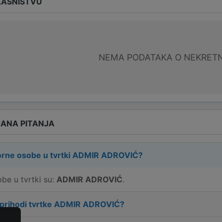
LASNIŠTVU
NEMA PODATAKA O NEKRET
ANA PITANJA
rne osobe u tvrtki
ADMIR ADROVIĆ
?
e u tvrtki su:
ADMIR ADROVIĆ
.
 prihodi tvrtke
ADMIR ADROVIĆ
?