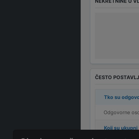
NEKRETNINE U V
ČESTO POSTAVLJ
Tko su odgovo
Odgovorne osob
Koji su ukupni