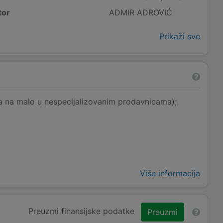
tor
ADMIR ADROVIĆ
Prikaži sve
na na malo u nespecijalizovanim prodavnicama);
Više informacija
Preuzmi finansijske podatke
Preuzmi