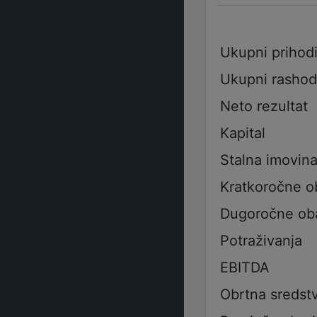
Ukupni prihod
Ukupni rashod
Neto rezultat
Kapital
Stalna imovin
Kratkoročne 
Dugoročne ob
Potraživanja
EBITDA
Obrtna sredst