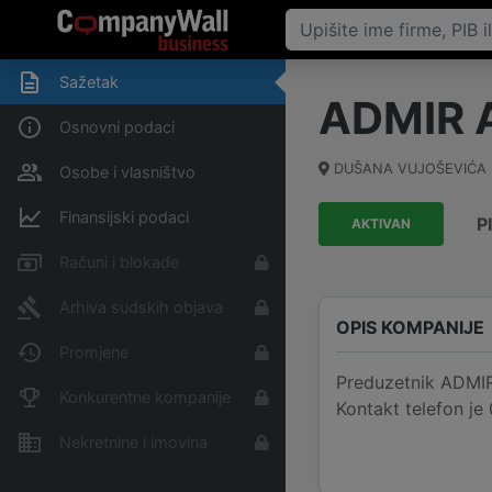
Sažetak
ADMIR 
Osnovni podaci
DUŠANA VUJOŠEVIĆA B
Osobe i vlasništvo
Finansijski podaci
P
AKTIVAN
Računi i blokade
Arhiva sudskih objava
OPIS KOMPANIJE
Promjene
Preduzetnik ADMIR
Konkurentne kompanije
Kontakt telefon je
Nekretnine i imovina