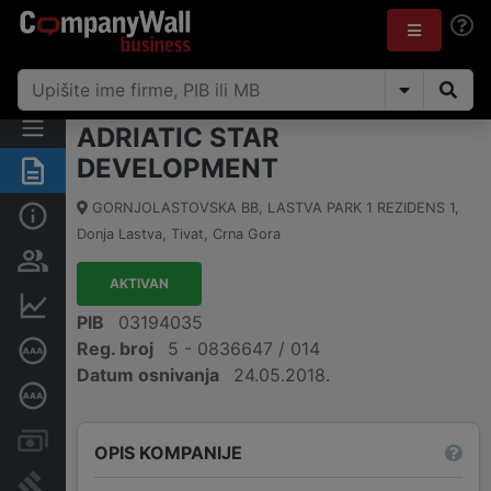
ADRIATIC STAR
DEVELOPMENT
Sažetak
GORNJOLASTOVSKA BB, LASTVA PARK 1 REZIDENS 1
,
Osnovni podaci
Donja Lastva, Tivat
,
Crna Gora
Osobe i vlasništvo
AKTIVAN
Finansijski podaci
PIB
03194035
Reg. broj
5 - 0836647 / 014
Sertifikat bonitetne izvrsnosti
Datum osnivanja
24.05.2018.
Dubinska bonitetna ocjena
Računi i blokade
OPIS KOMPANIJE
Arhiva sudskih objava