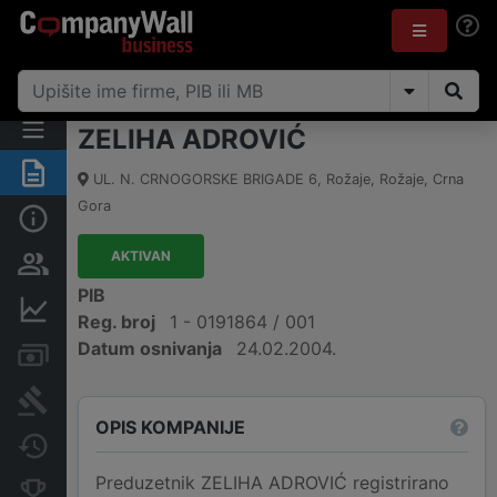
ZELIHA ADROVIĆ
Sažetak
UL. N. CRNOGORSKE BRIGADE 6
,
Rožaje, Rožaje
,
Crna
Gora
Osnovni podaci
AKTIVAN
Osobe i vlasništvo
PIB
Finansijski podaci
Reg. broj
1 - 0191864 / 001
Datum osnivanja
24.02.2004.
Računi i blokade
Arhiva sudskih objava
OPIS KOMPANIJE
Promjene
Preduzetnik ZELIHA ADROVIĆ registrirano
Konkurentne kompanije