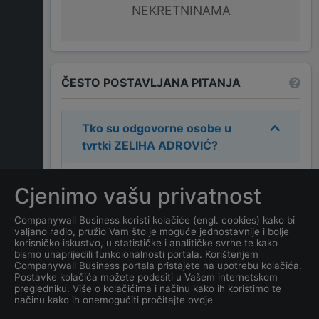
NEKRETNINAMA
ČESTO POSTAVLJANA PITANJA
Tko su odgovorne osobe u
tvrtki
ZELIHA ADROVIĆ
?
Odgovorne osobe u tvrtki su:
Cjenimo vašu privatnost
ZELIHA KALIĆ
.
Companywall Business koristi kolačiće (engl. cookies) kako bi
valjano radio, pružio Vam što je moguće jednostavnije i bolje
Koja je adresa tvrtke
ZELIHA
korisničko iskustvo, u statističke i analitičke svrhe te kako
ADROVIĆ
?
bismo unaprijedili funkcionalnosti portala. Korištenjem
Companywall Business portala pristajete na upotrebu kolačića.
Postavke kolačića možete podesiti u Vašem internetskom
Koji je datum osnivanja
pregledniku. Više o kolačićima i načinu kako ih koristimo te
načinu kako ih onemogućiti pročitajte ovdje
tvrtke
ZELIHA ADROVIĆ
?