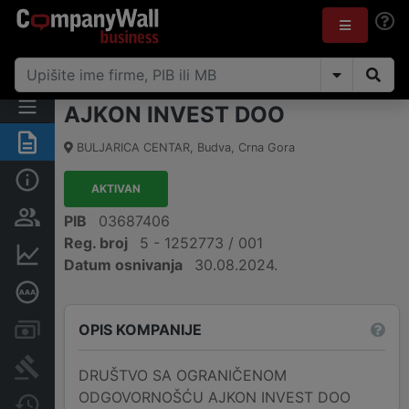
AJKON INVEST DOO
Sažetak
BULJARICA CENTAR
,
Budva
,
Crna Gora
Osnovni podaci
AKTIVAN
Osobe i vlasništvo
PIB
03687406
Reg. broj
5 - 1252773 / 001
Finansijski podaci
Datum osnivanja
30.08.2024.
Dubinska bonitetna ocjena
OPIS KOMPANIJE
Računi i blokade
Arhiva sudskih objava
DRUŠTVO SA OGRANIČENOM
ODGOVORNOŠĆU AJKON INVEST DOO
Promjene