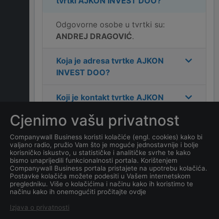
tvrtki
AJKON INVEST DOO
?
Odgovorne osobe u tvrtki su:
ANDREJ DRAGOVIĆ
.
Koja je adresa tvrtke
AJKON
INVEST DOO
?
Koji je kontakt tvrtke
AJKON
INVEST DOO
?
Cjenimo vašu privatnost
Koliko ima zaposlenih
Companywall Business koristi kolačiće (engl. cookies) kako bi
valjano radio, pružio Vam što je moguće jednostavnije i bolje
kompanija
AJKON INVEST
korisničko iskustvo, u statističke i analitičke svrhe te kako
DOO
?
bismo unaprijedili funkcionalnosti portala. Korištenjem
Companywall Business portala pristajete na upotrebu kolačića.
Postavke kolačića možete podesiti u Vašem internetskom
Koji je datum osnivanja
pregledniku. Više o kolačićima i načinu kako ih koristimo te
načinu kako ih onemogućiti pročitajte ovdje
tvrtke
AJKON INVEST DOO
?
Izjava o privatnosti