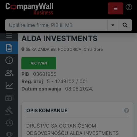
ALDA INVESTMENTS
Sažetak
ŠEIKA ZAIDA BB
,
PODGORICA
,
Crna Gora
Osnovni podaci
AKTIVAN
Osobe i vlasništvo
PIB
03681955
Reg. broj
5 - 1248102 / 001
Finansijski podaci
Datum osnivanja
08.08.2024.
Računi i blokade
OPIS KOMPANIJE
Arhiva sudskih objava
Promjene
DRUŠTVO SA OGRANIČENOM
ODGOVORNOŠĆU ALDA INVESTMENTS
Konkurentne kompanije