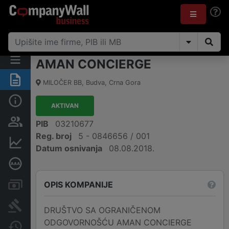
AMAN CONCIERGE
Sažetak
MILOČER BB
,
Budva
,
Crna Gora
Osnovni podaci
AKTIVAN
Osobe i vlasništvo
PIB
03210677
Reg. broj
5 - 0846656 / 001
Finansijski podaci
Datum osnivanja
08.08.2018.
Dubinska bonitetna ocjena
OPIS KOMPANIJE
Računi i blokade
Arhiva sudskih objava
DRUŠTVO SA OGRANIČENOM
ODGOVORNOŠĆU AMAN CONCIERGE
Promjene