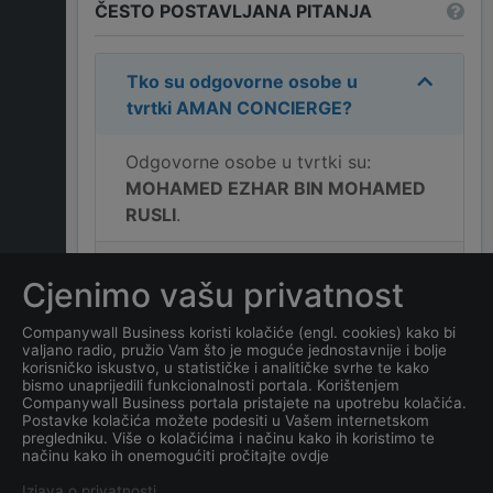
ČESTO POSTAVLJANA PITANJA
Tko su odgovorne osobe u
tvrtki
AMAN CONCIERGE
?
Odgovorne osobe u tvrtki su:
MOHAMED EZHAR BIN MOHAMED
RUSLI
.
Koja je adresa tvrtke
AMAN
Cjenimo vašu privatnost
CONCIERGE
?
Companywall Business koristi kolačiće (engl. cookies) kako bi
valjano radio, pružio Vam što je moguće jednostavnije i bolje
Koji je kontakt tvrtke
AMAN
korisničko iskustvo, u statističke i analitičke svrhe te kako
CONCIERGE
?
bismo unaprijedili funkcionalnosti portala. Korištenjem
Companywall Business portala pristajete na upotrebu kolačića.
Postavke kolačića možete podesiti u Vašem internetskom
Koji je datum osnivanja
pregledniku. Više o kolačićima i načinu kako ih koristimo te
načinu kako ih onemogućiti pročitajte ovdje
tvrtke
AMAN CONCIERGE
?
Izjava o privatnosti