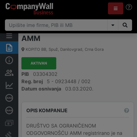
AMM
Sažetak
KOPITO BB
,
Spuž, Danilovgrad
,
Crna Gora
Osnovni podaci
AKTIVAN
Osobe i vlasništvo
PIB
03304302
Reg. broj
5 - 0923448 / 002
Finansijski podaci
Datum osnivanja
03.03.2020.
Sertifikat bonitetne izvrsnosti
OPIS KOMPANIJE
Dubinska bonitetna ocjena
Računi i blokade
DRUŠTVO SA OGRANIČENOM
ODGOVORNOŠĆU AMM registrirano je na
Arhiva sudskih objava