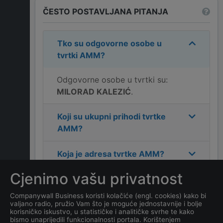
ČESTO POSTAVLJANA PITANJA
Tko su odgovorne osobe u
tvrtki
AMM
?
Odgovorne osobe u tvrtki su:
MILORAD KALEZIĆ
.
Koji su ukupni prihodi tvrtke
AMM
?
Koja je adresa tvrtke
AMM
?
Cjenimo vašu privatnost
Koji je kontakt tvrtke
AMM
?
Companywall Business koristi kolačiće (engl. cookies) kako bi
valjano radio, pružio Vam što je moguće jednostavnije i bolje
Koliko ima zaposlenih
korisničko iskustvo, u statističke i analitičke svrhe te kako
kompanija
AMM
?
bismo unaprijedili funkcionalnosti portala. Korištenjem