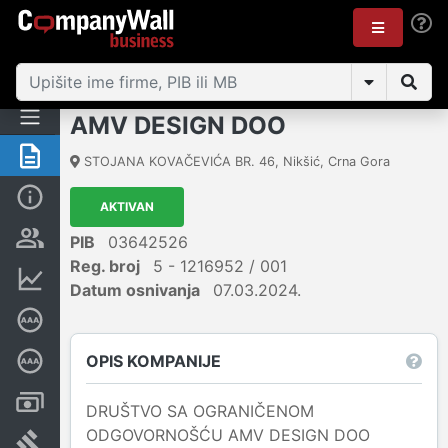
AMV DESIGN DOO
Sažetak
STOJANA KOVAČEVIĆA BR. 46
,
Nikšić
,
Crna Gora
Osnovni podaci
AKTIVAN
Osobe i vlasništvo
PIB
03642526
Reg. broj
5 - 1216952 / 001
Finansijski podaci
Datum osnivanja
07.03.2024.
Sertifikat bonitetne izvrsnosti
OPIS KOMPANIJE
Dubinska bonitetna ocjena
Računi i blokade
DRUŠTVO SA OGRANIČENOM
ODGOVORNOŠĆU AMV DESIGN DOO
Arhiva sudskih objava