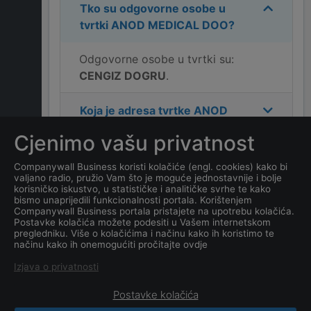
Tko su odgovorne osobe u
tvrtki
ANOD MEDICAL DOO
?
Odgovorne osobe u tvrtki su:
CENGIZ DOGRU
.
Koja je adresa tvrtke
ANOD
MEDICAL DOO
?
Cjenimo vašu privatnost
Koji je kontakt tvrtke
ANOD
Companywall Business koristi kolačiće (engl. cookies) kako bi
valjano radio, pružio Vam što je moguće jednostavnije i bolje
MEDICAL DOO
?
korisničko iskustvo, u statističke i analitičke svrhe te kako
bismo unaprijedili funkcionalnosti portala. Korištenjem
Companywall Business portala pristajete na upotrebu kolačića.
Koji je datum osnivanja
Postavke kolačića možete podesiti u Vašem internetskom
tvrtke
ANOD MEDICAL
pregledniku. Više o kolačićima i načinu kako ih koristimo te
načinu kako ih onemogućiti pročitajte ovdje
DOO
?
Izjava o privatnosti
Postavke kolačića