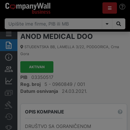
ANOD MEDICAL DOO
Sažetak
STUDENTSKA BB, LAMELLA 3/22
,
PODGORICA
,
Crna
Gora
Osnovni podaci
AKTIVAN
Osobe i vlasništvo
PIB
03350517
Finansijski podaci
Reg. broj
5 - 0960849 / 001
Datum osnivanja
24.03.2021.
Računi i blokade
Arhiva sudskih objava
OPIS KOMPANIJE
Promjene
DRUŠTVO SA OGRANIČENOM
Konkurentne kompanije