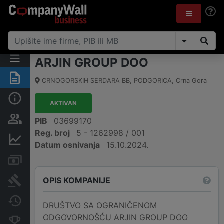
ARJIN GROUP DOO
Sažetak
CRNOGORSKIH SERDARA BB
,
PODGORICA
,
Crna Gora
Osnovni podaci
AKTIVAN
Osobe i vlasništvo
PIB
03699170
Reg. broj
5 - 1262998 / 001
Finansijski podaci
Datum osnivanja
15.10.2024.
Računi i blokade
OPIS KOMPANIJE
Arhiva sudskih objava
Promjene
DRUŠTVO SA OGRANIČENOM
ODGOVORNOŠĆU ARJIN GROUP DOO
Konkurentne kompanije