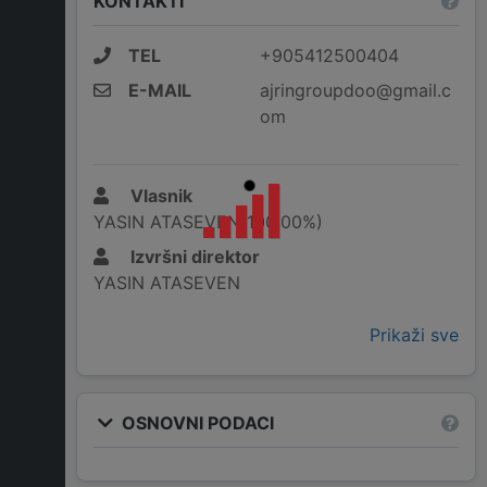
KONTAKTI
TEL
+905412500404
E-MAIL
ajringroupdoo@gmail.c
om
Vlasnik
YASIN ATASEVEN(100,00%)
Izvršni direktor
YASIN ATASEVEN
Prikaži sve
OSNOVNI PODACI