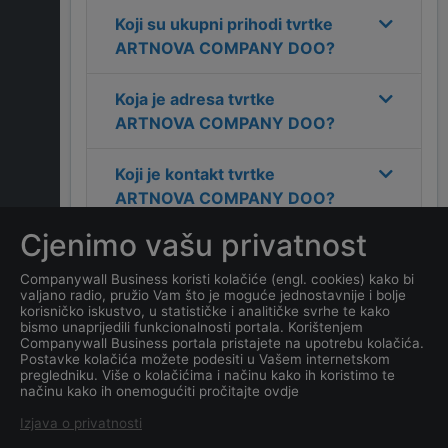
Koji su ukupni prihodi tvrtke
ARTNOVA COMPANY DOO
?
Koja je adresa tvrtke
ARTNOVA COMPANY DOO
?
Koji je kontakt tvrtke
ARTNOVA COMPANY DOO
?
Cjenimo vašu privatnost
Koliko ima zaposlenih
kompanija
ARTNOVA
Companywall Business koristi kolačiće (engl. cookies) kako bi
valjano radio, pružio Vam što je moguće jednostavnije i bolje
COMPANY DOO
?
korisničko iskustvo, u statističke i analitičke svrhe te kako
bismo unaprijedili funkcionalnosti portala. Korištenjem
Companywall Business portala pristajete na upotrebu kolačića.
Koji je datum osnivanja
Postavke kolačića možete podesiti u Vašem internetskom
tvrtke
ARTNOVA COMPANY
pregledniku. Više o kolačićima i načinu kako ih koristimo te
načinu kako ih onemogućiti pročitajte ovdje
DOO
?
Izjava o privatnosti