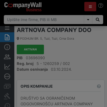
ARTNOVA COMPANY DOO
Sažetak
PODHUM BR. 5
,
Tuzi, Tuzi
,
Crna Gora
Osnovni podaci
AKTIVAN
Osobe i vlasništvo
PIB
03696090
Reg. broj
5 - 1260259 / 002
Finansijski podaci
Datum osnivanja
03.10.2024.
Dubinska bonitetna ocjena
OPIS KOMPANIJE
Računi i blokade
Arhiva sudskih objava
DRUŠTVO SA OGRANIČENOM
ODGOVORNOŠĆU ARTNOVA COMPANY
Promjene