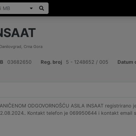
INSAAT
 Danilovgrad
,
Crna Gora
IB
03682650
Reg. broj
5 - 1248652 / 005
Datum o
IČENOM ODGOVORNOŠĆU ASILA INSAAT registrirano je na 
12.08.2024.. Kontakt telefon je 069950644 i kontakt email 