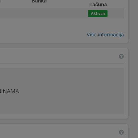
a
Banka
računa
Aktivan
Više informacija
NINAMA