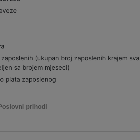
aveze
va
j zaposlenih (ukupan broj zaposlenih krajem sv
ljen sa brojem mjeseci)
to plata zaposlenog
Poslovni prihodi