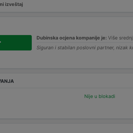
i izveštaj
Dubinska ocjena kompanije je:
Više srednj
+
Siguran i stabilan poslovni partner, nizak kr
VANJA
Nije u blokadi