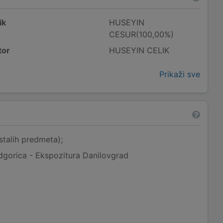
ik
HUSEYIN
CESUR(100,00%)
tor
HUSEYIN CELIK
Prikaži sve
stalih predmeta);
dgorica - Ekspozitura Danilovgrad