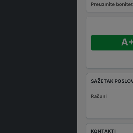
Preuzmite bonitetn
A
SAŽETAK POSLO
Računi
KONTAKTI