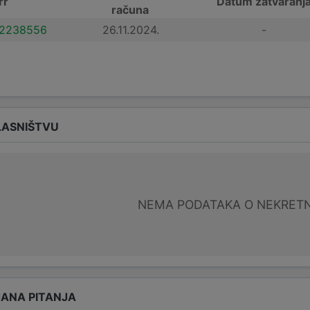
rr
Datum zatvaranj
računa
2238556
26.11.2024.
-
LASNIŠTVU
NEMA PODATAKA O NEKRET
ANA PITANJA