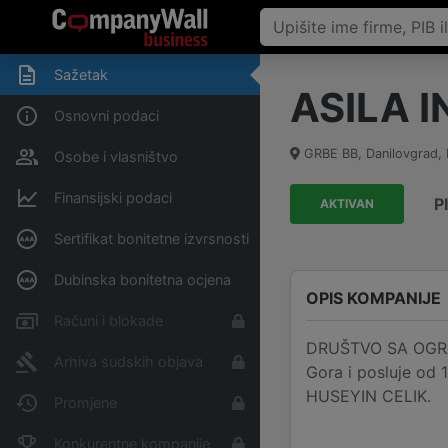
Sažetak
ASILA 
Osnovni podaci
GRBE BB
,
Danilovgrad,
Osobe i vlasništvo
Finansijski podaci
P
AKTIVAN
Sertifikat bonitetne izvrsnosti
Dubinska bonitetna ocjena
OPIS KOMPANIJE
Računi i blokade
DRUŠTVO SA OGRAN
Arhiva sudskih objava
Gora i posluje od 
HUSEYIN CELIK.
Promjene
Konkurentne kompanije