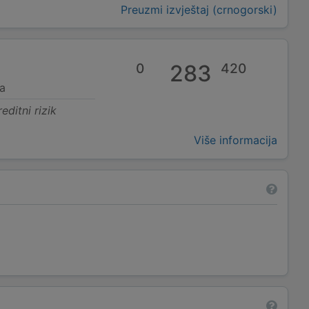
Preuzmi izvještaj (crnogorski)
0
283
420
a
editni rizik
Više informacija