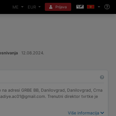
ME
EUR
Prijava
snivanja
12.08.2024.
adresi GRBE BB, Danilovgrad, Danilovgrad, Crna
sadiye.ac01@gmail.com. Trenutni direktor tvrtke je
Više informacija