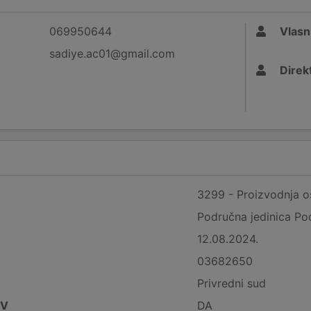
069950644
Vlasn
sadiye.ac01@gmail.com
Direk
3299 - Proizvodnja o
Područna jedinica Po
12.08.2024.
03682650
Privredni sud
DV
DA