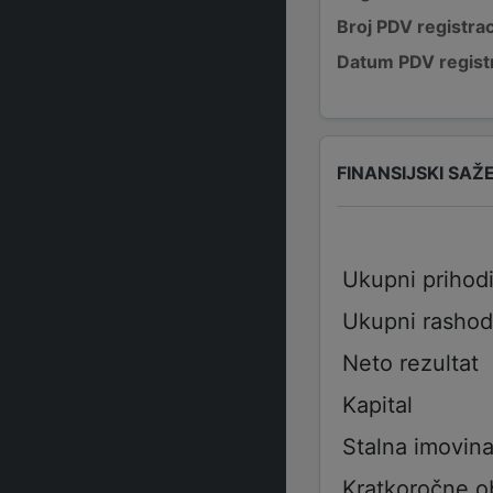
Broj PDV registrac
Datum PDV registr
FINANSIJSKI SAŽ
Ukupni prihod
Ukupni rashod
Neto rezultat
Kapital
Stalna imovin
Kratkoročne 