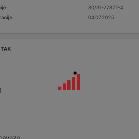
ije
30/31-27877-4
acije
04.07.2025
ETAK
i
i
a
obaveze