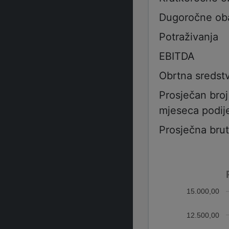
Dugoročne ob
Potraživanja
EBITDA
Obrtna sredst
Prosječan bro
mjeseca podije
Prosječna bru
15.000,00
12.500,00