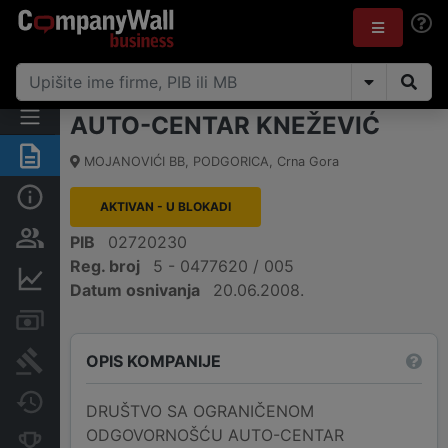
AUTO-CENTAR KNEŽEVIĆ
Sažetak
MOJANOVIĆI BB
,
PODGORICA
,
Crna Gora
Osnovni podaci
AKTIVAN - U BLOKADI
Osobe i vlasništvo
PIB
02720230
Reg. broj
5 - 0477620 / 005
Finansijski podaci
Datum osnivanja
20.06.2008.
Računi i blokade
OPIS KOMPANIJE
Arhiva sudskih objava
Promjene
DRUŠTVO SA OGRANIČENOM
ODGOVORNOŠĆU AUTO-CENTAR
Konkurentne kompanije