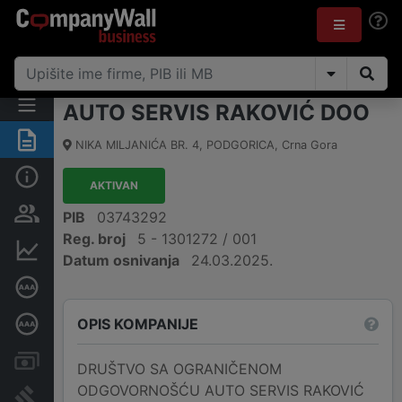
AUTO SERVIS RAKOVIĆ DOO
Sažetak
NIKA MILJANIĆA BR. 4
,
PODGORICA
,
Crna Gora
Osnovni podaci
AKTIVAN
Osobe i vlasništvo
PIB
03743292
Reg. broj
5 - 1301272 / 001
Finansijski podaci
Datum osnivanja
24.03.2025.
Sertifikat bonitetne izvrsnosti
OPIS KOMPANIJE
Dubinska bonitetna ocjena
Računi i blokade
DRUŠTVO SA OGRANIČENOM
ODGOVORNOŠĆU AUTO SERVIS RAKOVIĆ
Arhiva sudskih objava