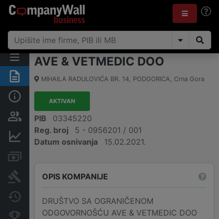
AVE & VETMEDIC DOO
Sažetak
MIHAILA RADULOVIĆA BR. 14
,
PODGORICA
,
Crna Gora
Osnovni podaci
AKTIVAN
Osobe i vlasništvo
PIB
03345220
Reg. broj
5 - 0956201 / 001
Finansijski podaci
Datum osnivanja
15.02.2021.
Računi i blokade
OPIS KOMPANIJE
Arhiva sudskih objava
Promjene
DRUŠTVO SA OGRANIČENOM
ODGOVORNOŠĆU AVE & VETMEDIC DOO
Konkurentne kompanije