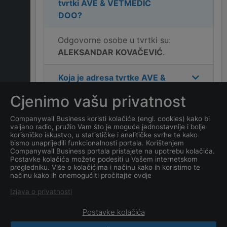
tvrtki
AVE & VETMEDIC
DOO
?
Odgovorne osobe u tvrtki su:
ALEKSANDAR KOVAČEVIĆ
.
Koja je adresa tvrtke
AVE &
VETMEDIC DOO
?
Cjenimo vašu privatnost
Koji je kontakt tvrtke
AVE &
Companywall Business koristi kolačiće (engl. cookies) kako bi
valjano radio, pružio Vam što je moguće jednostavnije i bolje
VETMEDIC DOO
?
korisničko iskustvo, u statističke i analitičke svrhe te kako
bismo unaprijedili funkcionalnosti portala. Korištenjem
Companywall Business portala pristajete na upotrebu kolačića.
Koji je datum osnivanja
Postavke kolačića možete podesiti u Vašem internetskom
tvrtke
AVE & VETMEDIC
pregledniku. Više o kolačićima i načinu kako ih koristimo te
načinu kako ih onemogućiti pročitajte ovdje
DOO
?
Izjava o privatnosti
Postavke kolačića