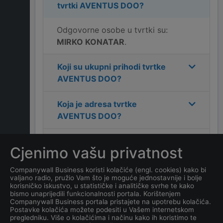
tvrtki
AVENTUS DOO
?
Odgovorne osobe u tvrtki su:
MIRKO KONATAR
.
Koji su ukupni prihodi tvrtke
AVENTUS DOO
?
Koja je adresa tvrtke
AVENTUS DOO
?
Koji je kontakt tvrtke
Cjenimo vašu privatnost
AVENTUS DOO
?
Companywall Business koristi kolačiće (engl. cookies) kako bi
valjano radio, pružio Vam što je moguće jednostavnije i bolje
Koliko ima zaposlenih
korisničko iskustvo, u statističke i analitičke svrhe te kako
kompanija
AVENTUS DOO
?
bismo unaprijedili funkcionalnosti portala. Korištenjem
Companywall Business portala pristajete na upotrebu kolačića.
Postavke kolačića možete podesiti u Vašem internetskom
Koji je datum osnivanja
pregledniku. Više o kolačićima i načinu kako ih koristimo te