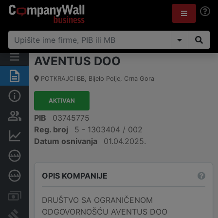
AVENTUS DOO
Sažetak
POTKRAJCI BB
,
Bijelo Polje
,
Crna Gora
Osnovni podaci
AKTIVAN
Osobe i vlasništvo
PIB
03745775
Reg. broj
5 - 1303404 / 002
Finansijski podaci
Datum osnivanja
01.04.2025.
Sertifikat bonitetne izvrsnosti
OPIS KOMPANIJE
Dubinska bonitetna ocjena
Računi i blokade
DRUŠTVO SA OGRANIČENOM
ODGOVORNOŠĆU AVENTUS DOO
Arhiva sudskih objava