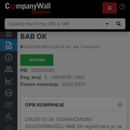
BAB OK
Sažetak
BULEVAR REVOLUCIJE A3
,
Bar
,
Crna Gora
Osnovni podaci
AKTIVAN
Osobe i vlasništvo
PIB
03343502
Reg. broj
5 - 0954710 / 002
Finansijski podaci
Datum osnivanja
01.02.2021.
Dubinska bonitetna ocjena
OPIS KOMPANIJE
Računi i blokade
Arhiva sudskih objava
DRUŠTVO SA OGRANIČENOM
ODGOVORNOŠĆU BAB OK registrirano je na
Promjene