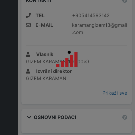
KONTAKTI
TEL
+905414593142
E-MAIL
karamangizem13@gmail
.com
Vlasnik
GIZEM KARAMAN(100,00%)
Izvršni direktor
GIZEM KARAMAN
Prikaži sve
OSNOVNI PODACI