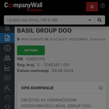
BASIL GROUP DOO
Sažetak
VAKA ĐUROVIĆ BB ULAZ B 8/11
,
PODGORICA
,
Crna Gora
Osnovni podaci
AKTIVAN
Osobe i vlasništvo
PIB
03682315
Reg. broj
5 - 1248341 / 001
Finansijski podaci
Datum osnivanja
09.08.2024.
Računi i blokade
OPIS KOMPANIJE
Arhiva sudskih objava
Promjene
DRUŠTVO SA OGRANIČENOM
ODGOVORNOŠĆU BASIL GROUP DOO
Konkurentne kompanije