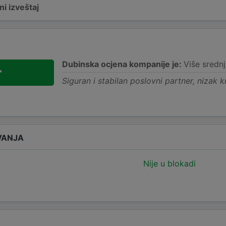
i izveštaj
Dubinska ocjena kompanije je:
Više srednj
+
Siguran i stabilan poslovni partner, nizak kr
VANJA
Nije u blokadi