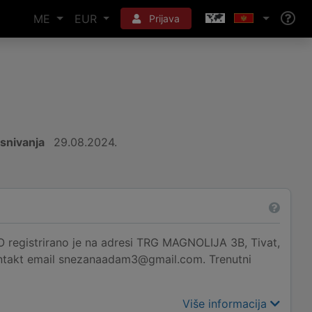
ME
EUR
Prijava
snivanja
29.08.2024.
trirano je na adresi TRG MAGNOLIJA 3B, Tivat,
kontakt email snezanaadam3@gmail.com. Trenutni
Više informacija