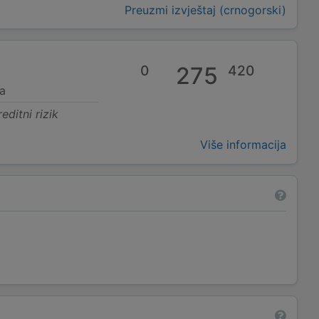
Preuzmi izvještaj (crnogorski)
0
275
420
a
editni rizik
Više informacija