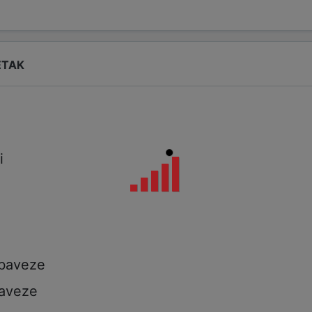
ETAK
i
i
a
obaveze
aveze