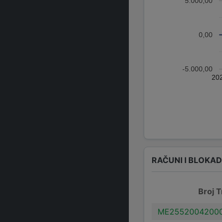
5.000,00
0,00
-5.000,00
20
RAČUNI I BLOKA
Broj T
ME25520042000