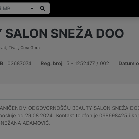
 SALON SNEŽA DOO
ivat, Tivat
,
Crna Gora
IB
03687074
Reg. broj
5 - 1252477 / 002
Datum o
NIČENOM ODGOVORNOŠĆU BEAUTY SALON SNEŽA DOO regis
i posluje od 29.08.2024.. Kontakt telefon je 069698425 i 
je SNEŽANA ADAMOVIĆ.