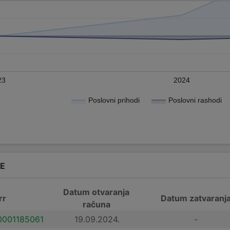
23
2024
Poslovni prihodi
Poslovni rashodi
DE
Datum otvaranja
rr
Datum zatvaranj
računa
001185061
19.09.2024.
-