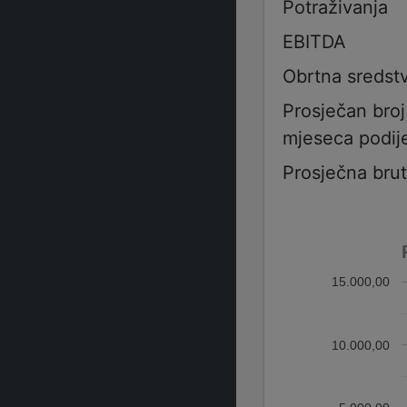
Potraživanja
EBITDA
Obrtna sredst
Prosječan bro
mjeseca podije
Prosječna bru
15.000,00
10.000,00