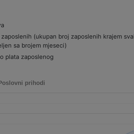
va
j zaposlenih (ukupan broj zaposlenih krajem sv
ljen sa brojem mjeseci)
to plata zaposlenog
Poslovni prihodi