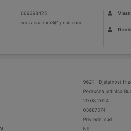
069698425
Vlasn
snezanaadam3@gmail.com
Direk
9621 - Djelatnost friz
Područna jedinica Bu
29.08.2024.
03687074
Privredni sud
DV
NE