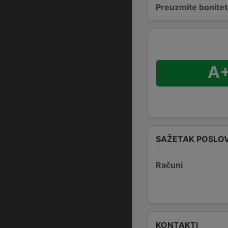
Preuzmite bonitetn
A
SAŽETAK POSLO
Računi
KONTAKTI