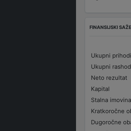
FINANSIJSKI SAŽ
Ukupni prihod
Ukupni rashod
Neto rezultat
Kapital
Stalna imovin
Kratkoročne 
Dugoročne ob