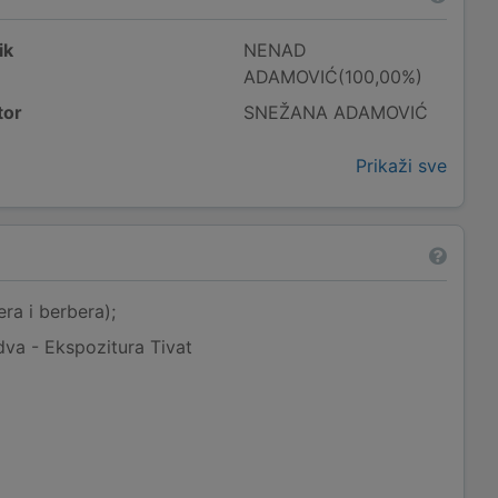
ik
NENAD
ADAMOVIĆ(100,00%)
tor
SNEŽANA ADAMOVIĆ
Prikaži sve
era i berbera);
dva - Ekspozitura Tivat