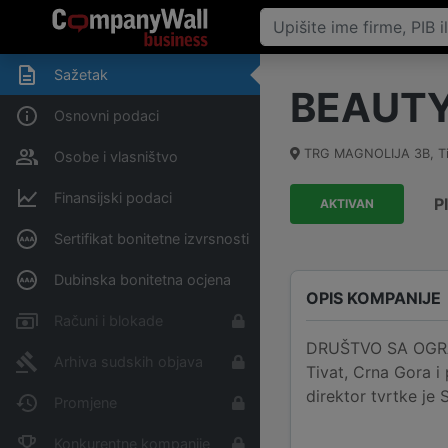
Sažetak
BEAUTY
Osnovni podaci
TRG MAGNOLIJA 3B
,
T
Osobe i vlasništvo
Finansijski podaci
P
AKTIVAN
Sertifikat bonitetne izvrsnosti
Dubinska bonitetna ocjena
OPIS KOMPANIJE
Računi i blokade
DRUŠTVO SA OGRA
Arhiva sudskih objava
Tivat, Crna Gora 
direktor tvrtke 
Promjene
Konkurentne kompanije