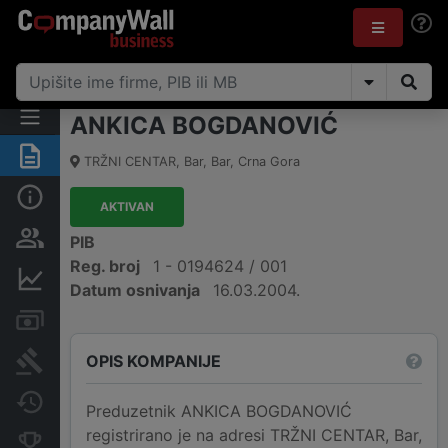
ANKICA BOGDANOVIĆ
Sažetak
TRŽNI CENTAR
,
Bar, Bar
,
Crna Gora
Osnovni podaci
AKTIVAN
Osobe i vlasništvo
PIB
Reg. broj
1 - 0194624 / 001
Finansijski podaci
Datum osnivanja
16.03.2004.
Računi i blokade
OPIS KOMPANIJE
Arhiva sudskih objava
Promjene
Preduzetnik ANKICA BOGDANOVIĆ
registrirano je na adresi TRŽNI CENTAR, Bar,
Konkurentne kompanije