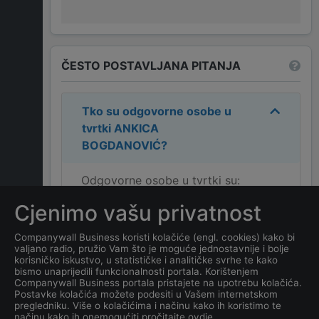
ČESTO POSTAVLJANA PITANJA
Tko su odgovorne osobe u
tvrtki
ANKICA
BOGDANOVIĆ
?
Odgovorne osobe u tvrtki su:
ANKICA BOGDANOVIĆ
.
Cjenimo vašu privatnost
Koja je adresa tvrtke
Companywall Business koristi kolačiće (engl. cookies) kako bi
valjano radio, pružio Vam što je moguće jednostavnije i bolje
ANKICA BOGDANOVIĆ
?
korisničko iskustvo, u statističke i analitičke svrhe te kako
bismo unaprijedili funkcionalnosti portala. Korištenjem
Companywall Business portala pristajete na upotrebu kolačića.
Koji je datum osnivanja
Postavke kolačića možete podesiti u Vašem internetskom
tvrtke
ANKICA
pregledniku. Više o kolačićima i načinu kako ih koristimo te
načinu kako ih onemogućiti pročitajte ovdje