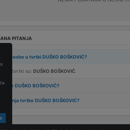
ANA PITANJA
rne osobe u tvrtki
DUŠKO BOŠKOVIĆ
?
bi
e
e u tvrtki su:
DUŠKO BOŠKOVIĆ
.
ća.
 tvrtke
DUŠKO BOŠKOVIĆ
?
osnivanja tvrtke
DUŠKO BOŠKOVIĆ
?
e