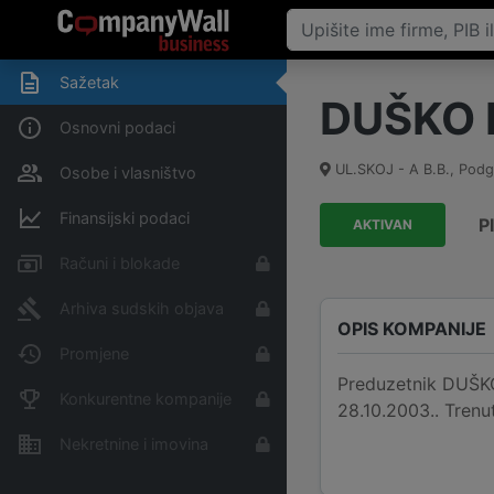
Sažetak
DUŠKO 
Osnovni podaci
UL.SKOJ - A B.B.
,
Podg
Osobe i vlasništvo
Finansijski podaci
P
AKTIVAN
Računi i blokade
Arhiva sudskih objava
OPIS KOMPANIJE
Promjene
Preduzetnik DUŠKO 
Konkurentne kompanije
28.10.2003.. Trenu
Nekretnine i imovina