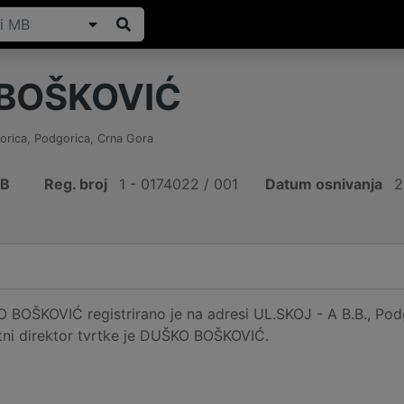
BOŠKOVIĆ
orica, Podgorica
,
Crna Gora
IB
Reg. broj
1 - 0174022 / 001
Datum osnivanja
2
BOŠKOVIĆ registrirano je na adresi UL.SKOJ - A B.B., Podg
tni direktor tvrtke je DUŠKO BOŠKOVIĆ.