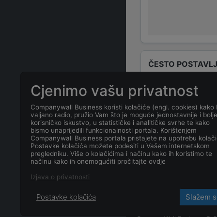
ČESTO POSTAVLJ
Cjenimo vašu privatnost
Tko su odgovo
Companywall Business koristi kolačiće (engl. cookies) kako 
valjano radio, pružio Vam što je moguće jednostavnije i bolj
Odgovorne osob
korisničko iskustvo, u statističke i analitičke svrhe te kako
bismo unaprijedili funkcionalnosti portala. Korištenjem
Companywall Business portala pristajete na upotrebu kolači
Koja je adresa
Postavke kolačića možete podesiti u Vašem internetskom
pregledniku. Više o kolačićima i načinu kako ih koristimo te
načinu kako ih onemogućiti pročitajte ovdje
Koji je datum 
Izjava o privatnosti
Postavke kolačića
Slažem s