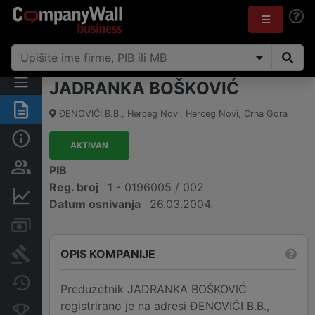
JADRANKA BOŠKOVIĆ
Sažetak
ĐENOVIĆI B.B.
,
Herceg Novi, Herceg Novi
,
Crna Gora
Osnovni podaci
AKTIVAN
Osobe i vlasništvo
PIB
Reg. broj
1 - 0196005 / 002
Finansijski podaci
Datum osnivanja
26.03.2004.
Računi i blokade
OPIS KOMPANIJE
Arhiva sudskih objava
Promjene
Preduzetnik JADRANKA BOŠKOVIĆ
registrirano je na adresi ĐENOVIĆI B.B.,
Konkurentne kompanije