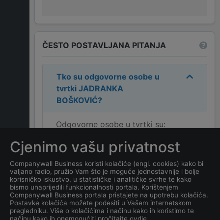
ČESTO POSTAVLJANA PITANJA
Tko su odgovorne osobe u
tvrtki
JADRANKA
BOŠKOVIĆ
?
Odgovorne osobe u tvrtki su:
JADRANKA BOŠKOVIĆ
.
Cjenimo vašu privatnost
Koja je adresa tvrtke
Companywall Business koristi kolačiće (engl. cookies) kako bi
valjano radio, pružio Vam što je moguće jednostavnije i bolje
JADRANKA BOŠKOVIĆ
?
korisničko iskustvo, u statističke i analitičke svrhe te kako
bismo unaprijedili funkcionalnosti portala. Korištenjem
Companywall Business portala pristajete na upotrebu kolačića.
Koji je datum osnivanja
Postavke kolačića možete podesiti u Vašem internetskom
tvrtke
JADRANKA
pregledniku. Više o kolačićima i načinu kako ih koristimo te
načinu kako ih onemogućiti pročitajte ovdje