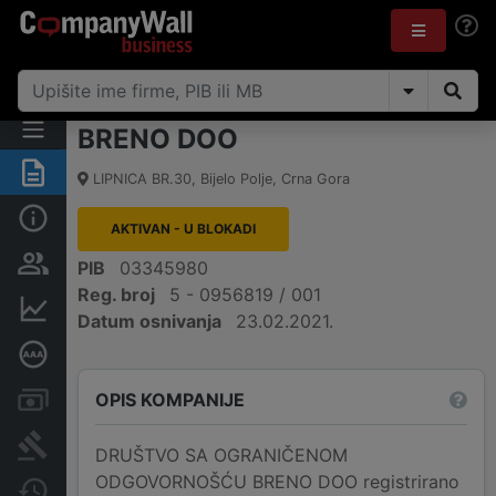
BRENO DOO
Sažetak
LIPNICA BR.30
,
Bijelo Polje
,
Crna Gora
Osnovni podaci
AKTIVAN - U BLOKADI
Osobe i vlasništvo
PIB
03345980
Reg. broj
5 - 0956819 / 001
Finansijski podaci
Datum osnivanja
23.02.2021.
Dubinska bonitetna ocjena
OPIS KOMPANIJE
Računi i blokade
Arhiva sudskih objava
DRUŠTVO SA OGRANIČENOM
ODGOVORNOŠĆU BRENO DOO registrirano
Promjene