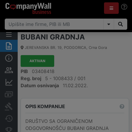
BUBANI GRADNJA
Sažetak
JEREVANSKA BR. 19
,
PODGORICA
,
Crna Gora
Osnovni podaci
AKTIVAN
Osobe i vlasništvo
PIB
03408418
Reg. broj
5 - 1008433 / 001
Finansijski podaci
Datum osnivanja
11.02.2022.
Računi i blokade
OPIS KOMPANIJE
Arhiva sudskih objava
Promjene
DRUŠTVO SA OGRANIČENOM
ODGOVORNOŠĆU BUBANI GRADNJA
Konkurentne kompanije