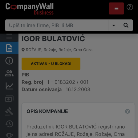
IGOR BULATOVIĆ
Sažetak
ROŽAJE
,
Rožaje, Rožaje
,
Crna Gora
Osnovni podaci
AKTIVAN - U BLOKADI
Osobe i vlasništvo
PIB
Reg. broj
1 - 0183202 / 001
Finansijski podaci
Datum osnivanja
16.12.2003.
Računi i blokade
OPIS KOMPANIJE
Arhiva sudskih objava
Promjene
Preduzetnik IGOR BULATOVIĆ registrirano
je na adresi ROŽAJE, Rožaje, Rožaje, Crna
Konkurentne kompanije