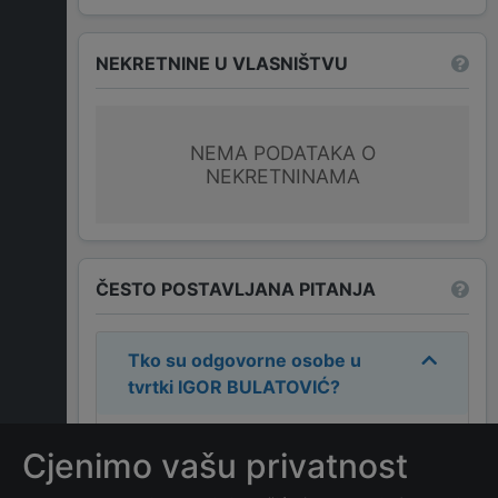
NEKRETNINE U VLASNIŠTVU
NEMA PODATAKA O
NEKRETNINAMA
ČESTO POSTAVLJANA PITANJA
Tko su odgovorne osobe u
tvrtki
IGOR BULATOVIĆ
?
Odgovorne osobe u tvrtki su:
IGOR
Cjenimo vašu privatnost
BULATOVIĆ
.