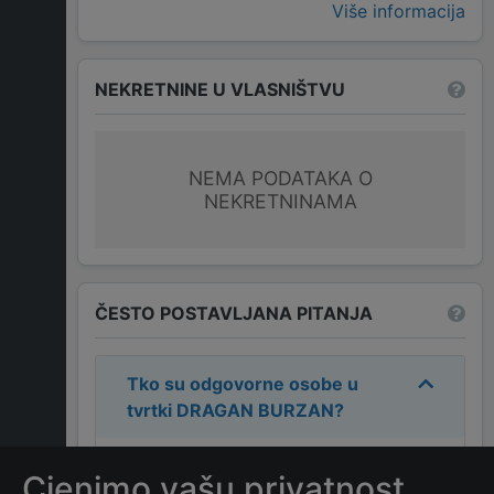
Više informacija
NEKRETNINE U VLASNIŠTVU
NEMA PODATAKA O
NEKRETNINAMA
ČESTO POSTAVLJANA PITANJA
Tko su odgovorne osobe u
tvrtki
DRAGAN BURZAN
?
Odgovorne osobe u tvrtki su:
Cjenimo vašu privatnost
DRAGAN BURZAN
.