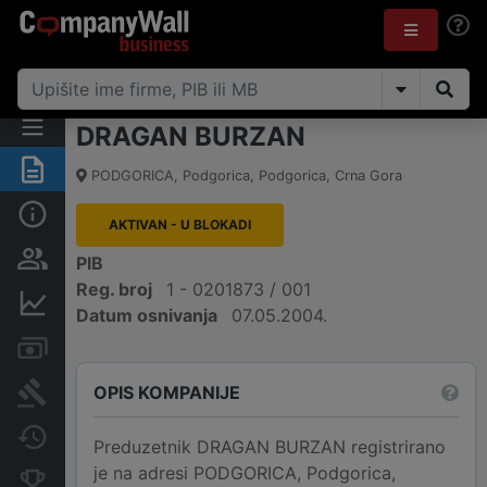
DRAGAN BURZAN
Sažetak
PODGORICA
,
Podgorica, Podgorica
,
Crna Gora
Osnovni podaci
AKTIVAN - U BLOKADI
Osobe i vlasništvo
PIB
Reg. broj
1 - 0201873 / 001
Finansijski podaci
Datum osnivanja
07.05.2004.
Računi i blokade
OPIS KOMPANIJE
Arhiva sudskih objava
Promjene
Preduzetnik DRAGAN BURZAN registrirano
je na adresi PODGORICA, Podgorica,
Konkurentne kompanije