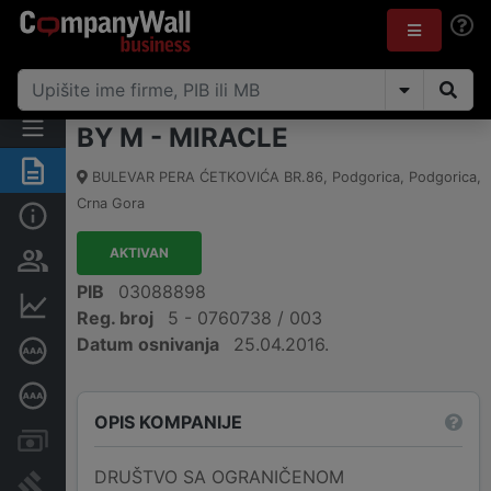
BY M - MIRACLE
Sažetak
BULEVAR PERA ĆETKOVIĆA BR.86
,
Podgorica, Podgorica
,
Crna Gora
Osnovni podaci
AKTIVAN
Osobe i vlasništvo
PIB
03088898
Finansijski podaci
Reg. broj
5 - 0760738 / 003
Datum osnivanja
25.04.2016.
Sertifikat bonitetne izvrsnosti
Dubinska bonitetna ocjena
OPIS KOMPANIJE
Računi i blokade
DRUŠTVO SA OGRANIČENOM
Arhiva sudskih objava