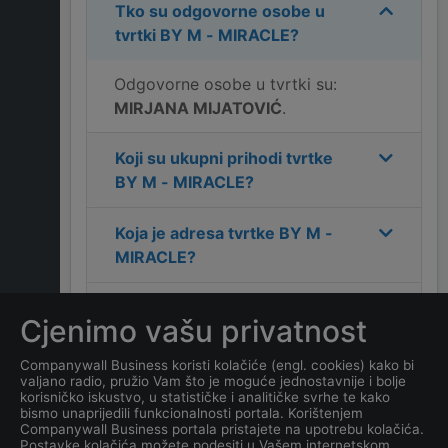
Tko su odgovorne osobe u
tvrtki
BY M - MIRACLE
?
Odgovorne osobe u tvrtki su:
MIRJANA MIJATOVIĆ
.
Koji su ukupni prihodi tvrtke
BY M - MIRACLE
?
Koja je adresa tvrtke
BY M -
MIRACLE
?
Koji je kontakt tvrtke
BY M -
Cjenimo vašu privatnost
MIRACLE
?
Companywall Business koristi kolačiće (engl. cookies) kako bi
valjano radio, pružio Vam što je moguće jednostavnije i bolje
Koliko ima zaposlenih
korisničko iskustvo, u statističke i analitičke svrhe te kako
kompanija
BY M - MIRACLE
?
bismo unaprijedili funkcionalnosti portala. Korištenjem
Companywall Business portala pristajete na upotrebu kolačića.
Postavke kolačića možete podesiti u Vašem internetskom