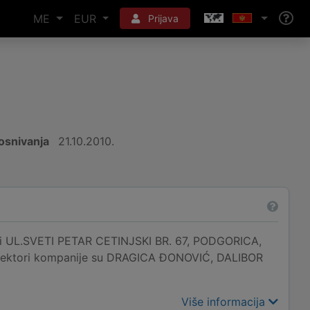
ME
EUR
Prijava
osnivanja
21.10.2010.
UL.SVETI PETAR CETINJSKI BR. 67, PODGORICA,
 direktori kompanije su DRAGICA ĐONOVIĆ, DALIBOR
Više informacija