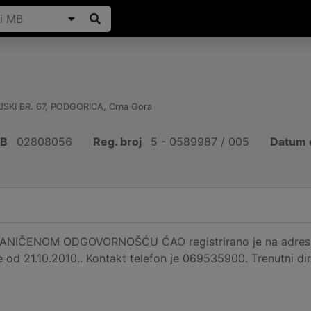
SKI BR. 67
,
PODGORICA
,
Crna Gora
IB
02808056
Reg. broj
5 - 0589987 / 005
Datum 
NIČENOM ODGOVORNOŠĆU ĆAO registrirano je na adresi 
je od 21.10.2010.. Kontakt telefon je 069535900. Trenutni