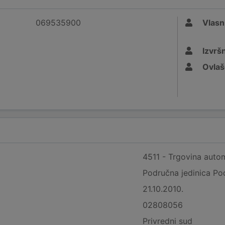
069535900
Vlasn
Izvršn
Ovlaš
4511 - Trgovina autom
Područna jedinica Po
21.10.2010.
02808056
Privredni sud