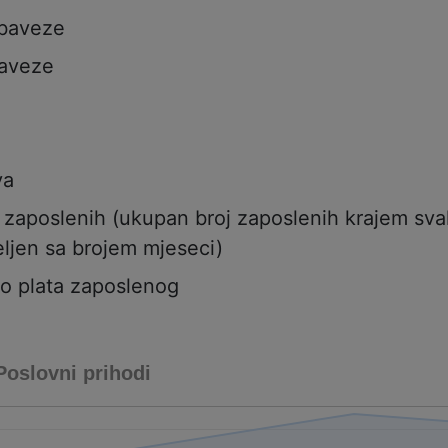
obaveze
aveze
va
j zaposlenih (ukupan broj zaposlenih krajem sv
ljen sa brojem mjeseci)
to plata zaposlenog
Poslovni prihodi