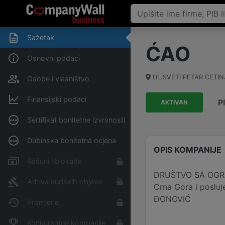
Sažetak
ĆAO
Osnovni podaci
UL.SVETI PETAR CETINJ
Osobe i vlasništvo
Finansijski podaci
P
AKTIVAN
Sertifikat bonitetne izvrsnosti
Dubinska bonitetna ocjena
OPIS KOMPANIJE
Računi i blokade
DRUŠTVO SA OGRA
Arhiva sudskih objava
Crna Gora i poslu
ĐONOVIĆ
Promjene
Konkurentne kompanije