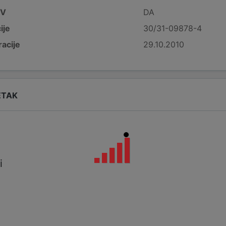
DV
DA
ije
30/31-09878-4
acije
29.10.2010
ETAK
i
i
a