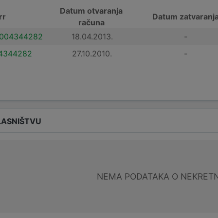
Datum otvaranja
rr
Datum zatvaranj
računa
004344282
18.04.2013.
-
4344282
27.10.2010.
-
LASNIŠTVU
NEMA PODATAKA O NEKRET