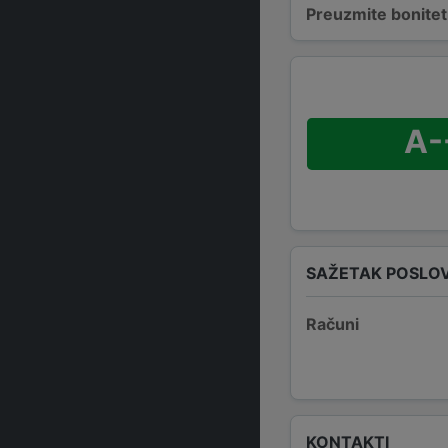
Preuzmite bonitetn
A-
SAŽETAK POSLO
Računi
KONTAKTI