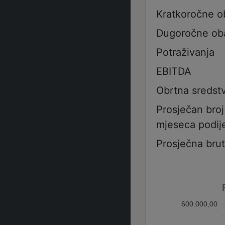
Kratkoročne 
Dugoročne ob
Potraživanja
EBITDA
Obrtna sredst
Prosječan bro
mjeseca podije
Prosječna bru
600.000,00