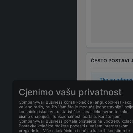
ČESTO POSTAVLJ
Tko su odgovo
Cjenimo vašu privatnost
Odgovorne osob
Companywall Business koristi kolačiće (engl. cookies) kako 
valjano radio, pružio Vam što je moguće jednostavnije i bolj
Koja je adresa
korisničko iskustvo, u statističke i analitičke svrhe te kako
bismo unaprijedili funkcionalnosti portala. Korištenjem
Companywall Business portala pristajete na upotrebu kolači
Koji je kontakt
Postavke kolačića možete podesiti u Vašem internetskom
pregledniku. Više o kolačićima i načinu kako ih koristimo te