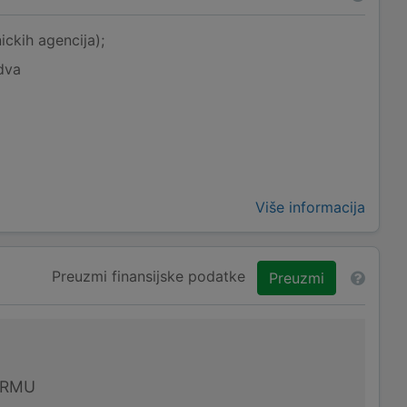
ickih agencija);
dva
Više informacija
Preuzmi finansijske podatke
Preuzmi
IRMU