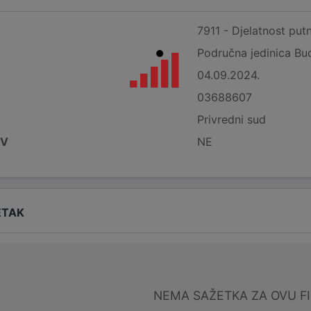
7911 - Djelatnost putn
Područna jedinica Bu
04.09.2024.
03688607
Privredni sud
DV
NE
ETAK
NEMA SAŽETKA ZA OVU F