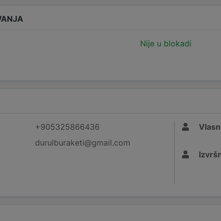
VANJA
Nije u blokadi
+905325866436
Vlasn
durulburaketi@gmail.com
Izvršn