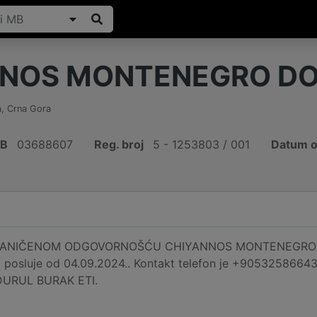
NNOS MONTENEGRO D
a
,
Crna Gora
IB
03688607
Reg. broj
5 - 1253803 / 001
Datum o
NIČENOM ODGOVORNOŠĆU CHIYANNOS MONTENEGRO DOO re
 posluje od 04.09.2024.. Kontakt telefon je +90532586643
e DURUL BURAK ETI.