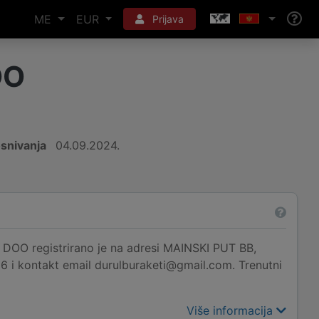
ME
EUR
Prijava
OO
snivanja
04.09.2024.
gistrirano je na adresi MAINSKI PUT BB,
6 i kontakt email durulburaketi@gmail.com. Trenutni
Više informacija