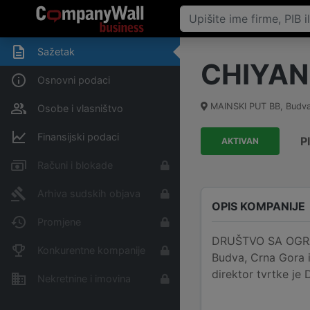
Sažetak
CHIYA
Osnovni podaci
MAINSKI PUT BB
,
Budv
Osobe i vlasništvo
Finansijski podaci
P
AKTIVAN
Računi i blokade
Arhiva sudskih objava
OPIS KOMPANIJE
Promjene
DRUŠTVO SA OGRA
Konkurentne kompanije
Budva, Crna Gora i
direktor tvrtke j
Nekretnine i imovina