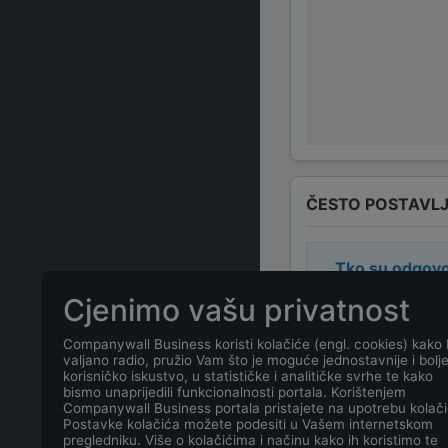
ČESTO POSTAVLJ
Tko su odgovo
Cjenimo vašu privatnost
Odgovorne osob
Companywall Business koristi kolačiće (engl. cookies) kako 
valjano radio, pružio Vam što je moguće jednostavnije i bolj
Koja je adresa
korisničko iskustvo, u statističke i analitičke svrhe te kako
bismo unaprijedili funkcionalnosti portala. Korištenjem
Companywall Business portala pristajete na upotrebu kolači
Koji je kontakt
Postavke kolačića možete podesiti u Vašem internetskom
pregledniku. Više o kolačićima i načinu kako ih koristimo te