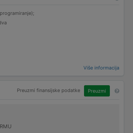
programiranje);
dva
Više informacija
Preuzmi finansijske podatke
Preuzmi
IRMU