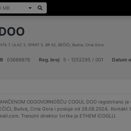
 DOO
A 7, ULAZ 3, SPRAT 5, BR 42, BEČIĆI
,
Budva
,
Crna Gora
IB
03686876
Reg. broj
5 - 1252295 / 001
Datum o
NIČENOM ODGOVORNOŠĆU COGUL DOO registrirano je na
ČIĆI, Budva, Crna Gora i posluje od 28.08.2024.. Kontakt 
ail.com. Trenutni direktor tvrtke je ETHEM ICOGLU.