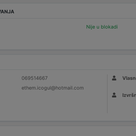
VANJA
Nije u blokadi
069514667
Vlasn
ethem.icogul@hotmail.com
Izvršn