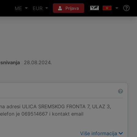
ME
EUR
Prijava
snivanja
28.08.2024.
 adresi ULICA SREMSKOG FRONTA 7, ULAZ 3,
telefon je 069514667 i kontakt email
Više informacija