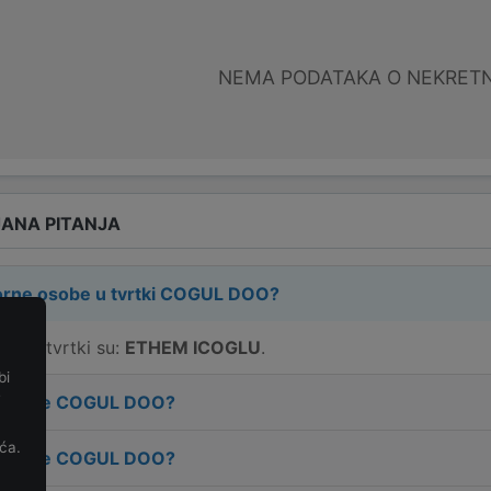
NEMA PODATAKA O NEKRET
ANA PITANJA
rne osobe u tvrtki
COGUL DOO
?
e u tvrtki su:
ETHEM ICOGLU
.
bi
e
 tvrtke
COGUL DOO
?
ća.
 tvrtke
COGUL DOO
?