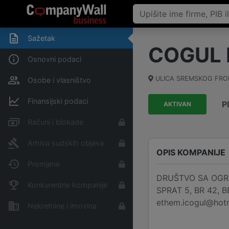
Sažetak
COGUL
Osnovni podaci
ULICA SREMSKOG FRONT
Osobe i vlasništvo
Finansijski podaci
P
AKTIVAN
Računi i blokade
Arhiva sudskih objava
OPIS KOMPANIJE
Promjene
DRUŠTVO SA OGRA
Konkurentne kompanije
SPRAT 5, BR 42, BE
ethem.icogul@hotm
Nekretnine i imovina