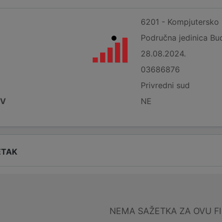
6201 - Kompjutersko 
Područna jedinica Bu
28.08.2024.
03686876
Privredni sud
DV
NE
ETAK
NEMA SAŽETKA ZA OVU F