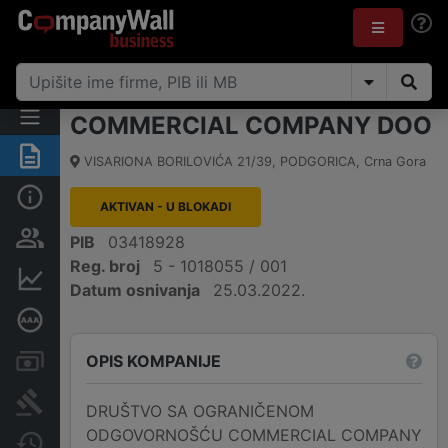
COMMERCIAL COMPANY DOO
Sažetak
VISARIONA BORILOVIĆA 21/39
,
PODGORICA
,
Crna Gora
Osnovni podaci
AKTIVAN - U BLOKADI
Osobe i vlasništvo
PIB
03418928
Reg. broj
5 - 1018055 / 001
Finansijski podaci
Datum osnivanja
25.03.2022.
Dubinska bonitetna ocjena
OPIS KOMPANIJE
Računi i blokade
Arhiva sudskih objava
DRUŠTVO SA OGRANIČENOM
ODGOVORNOŠĆU COMMERCIAL COMPANY
Promjene