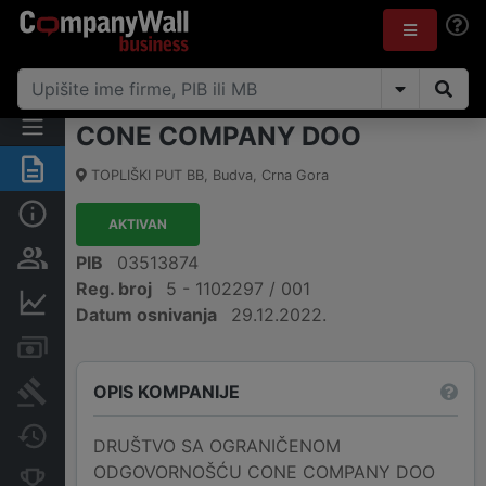
CONE COMPANY DOO
Sažetak
TOPLIŠKI PUT BB
,
Budva
,
Crna Gora
Osnovni podaci
AKTIVAN
Osobe i vlasništvo
PIB
03513874
Reg. broj
5 - 1102297 / 001
Finansijski podaci
Datum osnivanja
29.12.2022.
Računi i blokade
OPIS KOMPANIJE
Arhiva sudskih objava
Promjene
DRUŠTVO SA OGRANIČENOM
ODGOVORNOŠĆU CONE COMPANY DOO
Konkurentne kompanije