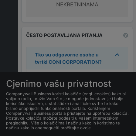
NEKRETNINAMA
ČESTO POSTAVLJANA PITANJA
Tko su odgovorne osobe u
tvrtki
CONI CORPORATION
?
Odgovorne osobe u tvrtki su:
Cjenimo vašu privatnost
MIRELA PAJKOVIĆ
.
Companywall Business koristi kolačiće (engl. cookies) kako bi
valjano radio, pružio Vam što je moguće jednostavnije i bolje
Koja je adresa tvrtke
CONI
korisničko iskustvo, u statističke i analitičke svrhe te kako
CORPORATION
?
bismo unaprijedili funkcionalnosti portala. Korištenjem
Companywall Business portala pristajete na upotrebu kolačića.
Postavke kolačića možete podesiti u Vašem internetskom
Koji je datum osnivanja
pregledniku. Više o kolačićima i načinu kako ih koristimo te
načinu kako ih onemogućiti pročitajte ovdje
tvrtke
CONI CORPORATION
?