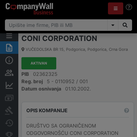
CONI CORPORATION
Sažetak
VUČEDOLSKA BR 15
,
Podgorica, Podgorica
,
Crna Gora
Osnovni podaci
AKTIVAN
Osobe i vlasništvo
PIB
02362325
Reg. broj
5 - 0110952 / 001
Finansijski podaci
Datum osnivanja
01.10.2002.
Računi i blokade
OPIS KOMPANIJE
Arhiva sudskih objava
Promjene
DRUŠTVO SA OGRANIČENOM
ODGOVORNOŠĆU CONI CORPORATION
Konkurentne kompanije