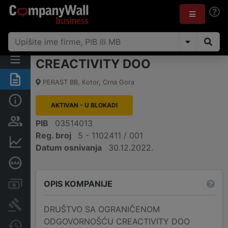
CREACTIVITY DOO
Sažetak
PERAST BB
,
Кotor
,
Crna Gora
Osnovni podaci
AKTIVAN - U BLOKADI
Osobe i vlasništvo
PIB
03514013
Reg. broj
5 - 1102411 / 001
Finansijski podaci
Datum osnivanja
30.12.2022.
Dubinska bonitetna ocjena
OPIS KOMPANIJE
Računi i blokade
Arhiva sudskih objava
DRUŠTVO SA OGRANIČENOM
ODGOVORNOŠĆU CREACTIVITY DOO
Promjene