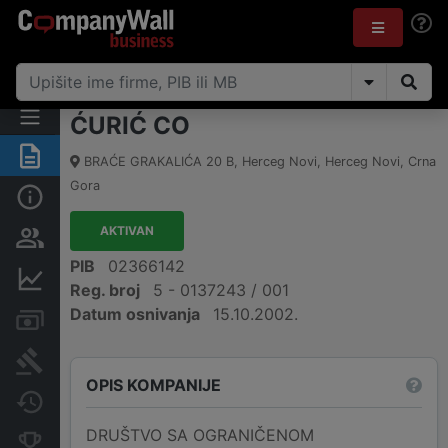
ĆURIĆ CO
Sažetak
BRAĆE GRAKALIĆA 20 B
,
Herceg Novi, Herceg Novi
,
Crna
Gora
Osnovni podaci
AKTIVAN
Osobe i vlasništvo
PIB
02366142
Finansijski podaci
Reg. broj
5 - 0137243 / 001
Datum osnivanja
15.10.2002.
Računi i blokade
Arhiva sudskih objava
OPIS KOMPANIJE
Promjene
DRUŠTVO SA OGRANIČENOM
Konkurentne kompanije