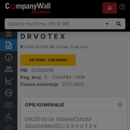
D R V O T E X
Sažetak
SARAJEVSKA BB
,
Rožaje
,
Crna Gora
Osnovni podaci
AKTIVAN - U BLOKADI
Osobe i vlasništvo
PIB
02365316
Reg. broj
5 - 0144784 / 009
Finansijski podaci
Datum osnivanja
07.11.2002.
Dubinska bonitetna ocjena
OPIS KOMPANIJE
Računi i blokade
Arhiva sudskih objava
DRUŠTVO SA OGRANIČENOM
ODGOVORNOŠĆU D R V O T E X
Promjene