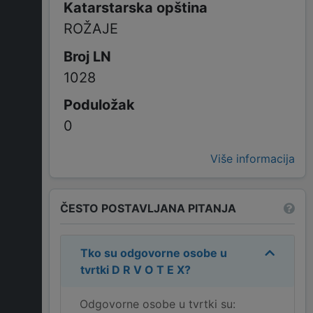
ROŽAJE
1028
0
Više informacija
ČESTO POSTAVLJANA PITANJA
Tko su odgovorne osobe u
tvrtki
D R V O T E X
?
Odgovorne osobe u tvrtki su: