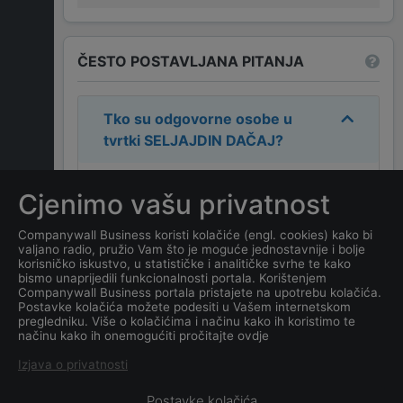
ČESTO POSTAVLJANA PITANJA
Tko su odgovorne osobe u
tvrtki
SELJAJDIN DAČAJ
?
Odgovorne osobe u tvrtki su:
Cjenimo vašu privatnost
DAČAJ SELJADIN
.
Companywall Business koristi kolačiće (engl. cookies) kako bi
valjano radio, pružio Vam što je moguće jednostavnije i bolje
Koja je adresa tvrtke
korisničko iskustvo, u statističke i analitičke svrhe te kako
SELJAJDIN DAČAJ
?
bismo unaprijedili funkcionalnosti portala. Korištenjem
Companywall Business portala pristajete na upotrebu kolačića.
Postavke kolačića možete podesiti u Vašem internetskom
Koji je datum osnivanja
pregledniku. Više o kolačićima i načinu kako ih koristimo te
načinu kako ih onemogućiti pročitajte ovdje
tvrtke
SELJAJDIN DAČAJ
?
Izjava o privatnosti
Postavke kolačića