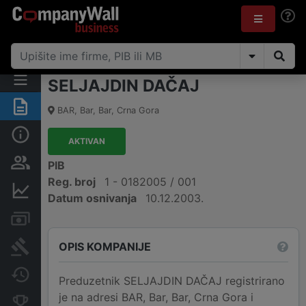
SELJAJDIN DAČAJ
Sažetak
BAR
,
Bar, Bar
,
Crna Gora
Osnovni podaci
AKTIVAN
Osobe i vlasništvo
PIB
Reg. broj
1 - 0182005 / 001
Finansijski podaci
Datum osnivanja
10.12.2003.
Računi i blokade
OPIS KOMPANIJE
Arhiva sudskih objava
Promjene
Preduzetnik SELJAJDIN DAČAJ registrirano
je na adresi BAR, Bar, Bar, Crna Gora i
Konkurentne kompanije