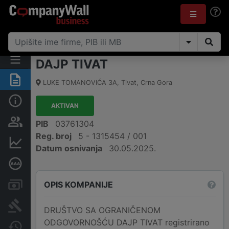
DAJP TIVAT
Sažetak
LUKE TOMANOVIĆA 3A
,
Tivat
,
Crna Gora
Osnovni podaci
AKTIVAN
Osobe i vlasništvo
PIB
03761304
Reg. broj
5 - 1315454 / 001
Finansijski podaci
Datum osnivanja
30.05.2025.
Dubinska bonitetna ocjena
OPIS KOMPANIJE
Računi i blokade
Arhiva sudskih objava
DRUŠTVO SA OGRANIČENOM
ODGOVORNOŠĆU DAJP TIVAT registrirano
Promjene