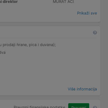
i direktor
MURAT ACI
Prikaži sve
 prodaji hrane, pica i duvana);
dva
Više informacija
Preuzmi finansijske podatke
Preuzmi