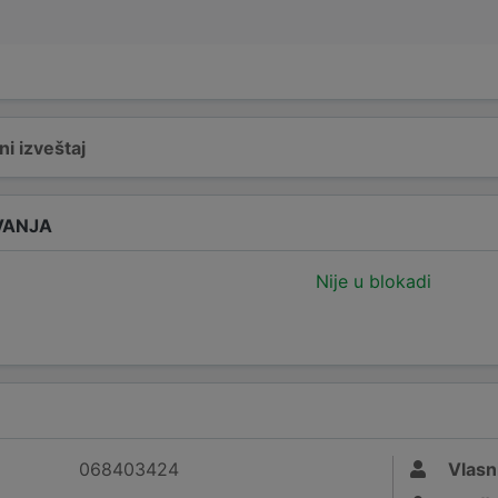
i izveštaj
VANJA
Nije u blokadi
068403424
Vlasn