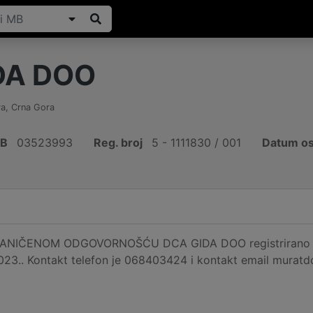
DA DOO
va
,
Crna Gora
IB
03523993
Reg. broj
5 - 1111830 / 001
Datum os
NIČENOM ODGOVORNOŠĆU DCA GIDA DOO registrirano je n
023.. Kontakt telefon je 068403424 i kontakt email murat