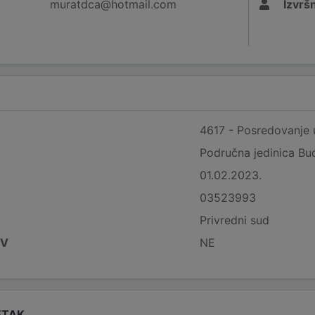
muratdca@hotmail.com
Izvršn
4617 - Posredovanje u
Područna jedinica Bu
01.02.2023.
03523993
Privredni sud
DV
NE
ETAK