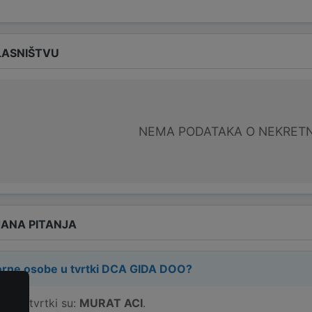
LASNIŠTVU
NEMA PODATAKA O NEKRET
ANA PITANJA
rne osobe u tvrtki
DCA GIDA DOO
?
e u tvrtki su:
MURAT ACI
.