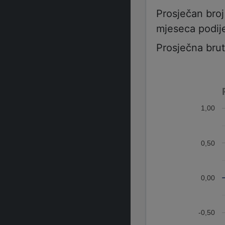
Prosječan bro
mjeseca podije
Prosječna bru
1,00
0,50
0,00
-0,50