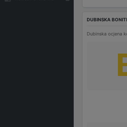
DUBINSKA BONIT
Dubinska ocjena k