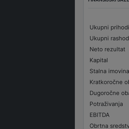
Ukupni prihod
Ukupni rashod
Neto rezultat
Kapital
Stalna imovin
Kratkoročne 
Dugoročne ob
Potraživanja
EBITDA
Obrtna sredst