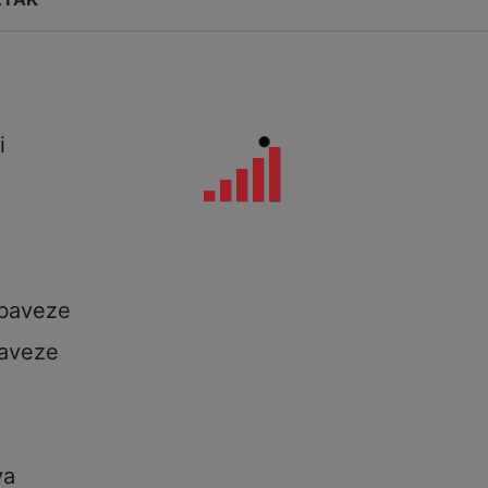
i
i
a
obaveze
aveze
va