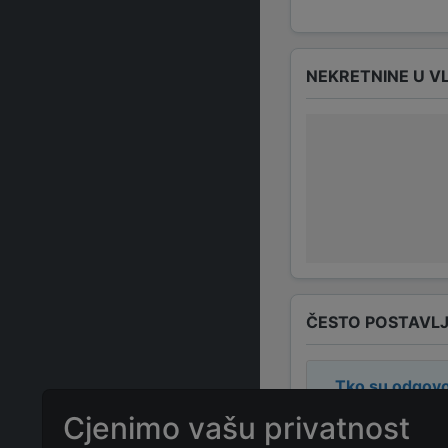
NEKRETNINE U V
ČESTO POSTAVLJ
Tko su odgovo
Cjenimo vašu privatnost
Odgovorne osob