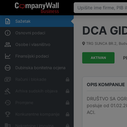
Sažetak
DCA GI
Osnovni podaci
TRG SUNCA BR.2
,
Bud
Osobe i vlasništvo
Finansijski podaci
P
AKTIVAN
Dubinska bonitetna ocjena
Računi i blokade
OPIS KOMPANIJE
Arhiva sudskih objava
DRUŠTVO SA OGRA
Promjene
posluje od 01.02.2
ACI.
Konkurentne kompanije
Nekretnine i imovina