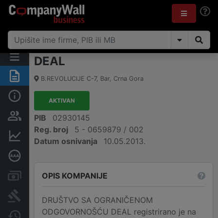
DEAL
Sažetak
B.REVOLUCIJE C-7
,
Bar
,
Crna Gora
Osnovni podaci
AKTIVAN
Osobe i vlasništvo
PIB
02930145
Reg. broj
5 - 0659879 / 002
Finansijski podaci
Datum osnivanja
10.05.2013.
Dubinska bonitetna ocjena
OPIS KOMPANIJE
Računi i blokade
Arhiva sudskih objava
DRUŠTVO SA OGRANIČENOM
ODGOVORNOŠĆU DEAL registrirano je na
Promjene