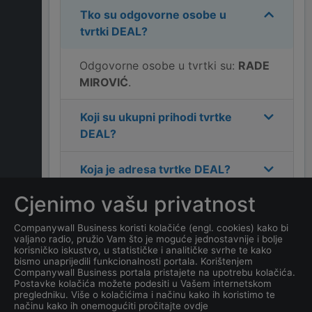
Tko su odgovorne osobe u
tvrtki
DEAL
?
Odgovorne osobe u tvrtki su:
RADE
MIROVIĆ
.
Koji su ukupni prihodi tvrtke
DEAL
?
Koja je adresa tvrtke
DEAL
?
Cjenimo vašu privatnost
Koji je kontakt tvrtke
DEAL
?
Companywall Business koristi kolačiće (engl. cookies) kako bi
valjano radio, pružio Vam što je moguće jednostavnije i bolje
Koliko ima zaposlenih
korisničko iskustvo, u statističke i analitičke svrhe te kako
kompanija
DEAL
?
bismo unaprijedili funkcionalnosti portala. Korištenjem
Companywall Business portala pristajete na upotrebu kolačića.
Postavke kolačića možete podesiti u Vašem internetskom
Koji je datum osnivanja
pregledniku. Više o kolačićima i načinu kako ih koristimo te
načinu kako ih onemogućiti pročitajte ovdje
tvrtke
DEAL
?