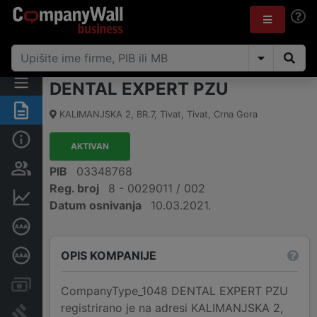
DENTAL EXPERT PZU
Sažetak
KALIMANJSKA 2, BR.7
,
Tivat, Tivat
,
Crna Gora
Osnovni podaci
AKTIVAN
Osobe i vlasništvo
PIB
03348768
Reg. broj
8 - 0029011 / 002
Finansijski podaci
Datum osnivanja
10.03.2021.
Sertifikat bonitetne izvrsnosti
OPIS KOMPANIJE
Dubinska bonitetna ocjena
Računi i blokade
CompanyType_1048 DENTAL EXPERT PZU
registrirano je na adresi KALIMANJSKA 2,
Arhiva sudskih objava