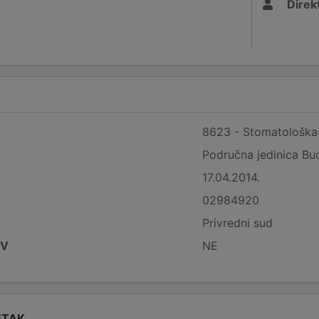
Direk
8623 - Stomatološka 
Područna jedinica Bud
17.04.2014.
02984920
Privredni sud
DV
NE
ETAK