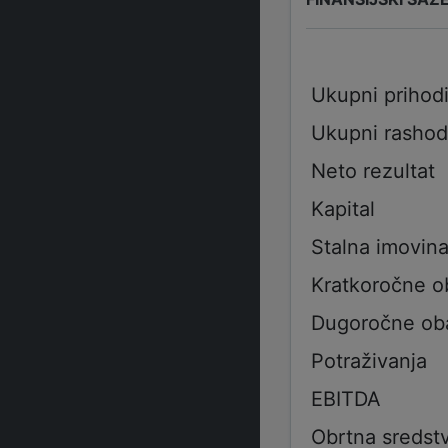
Ukupni prihod
Ukupni rashod
Neto rezultat
Kapital
Stalna imovin
Kratkoročne 
Dugoročne ob
Potraživanja
EBITDA
Obrtna sredst