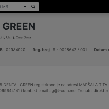
 GREEN
cinj, Ulcinj
,
Crna Gora
IB
02984920
Reg. broj
8 - 0025642 / 001
Datum o
ENTAL GREEN registrirano je na adresi MARŠALA TITA B.B., 
 069644141 i kontakt email ag@t-com.me. Trenutni direktor