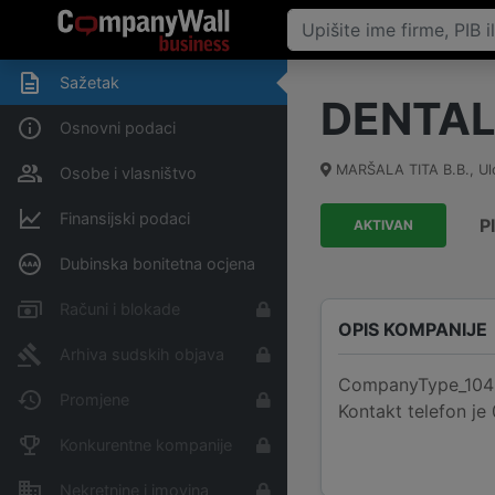
Sažetak
DENTAL
Osnovni podaci
MARŠALA TITA B.B.
,
Ul
Osobe i vlasništvo
Finansijski podaci
P
AKTIVAN
Dubinska bonitetna ocjena
Računi i blokade
OPIS KOMPANIJE
Arhiva sudskih objava
CompanyType_1048 D
Promjene
Kontakt telefon je
Konkurentne kompanije
Nekretnine i imovina