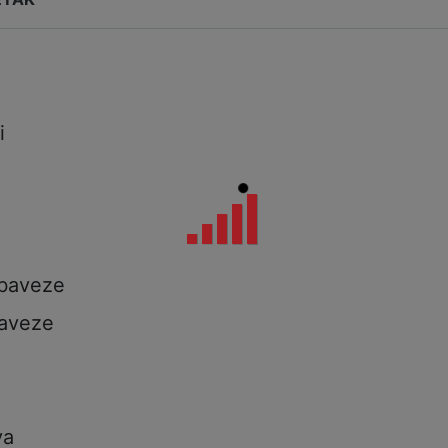
i
i
a
obaveze
aveze
va