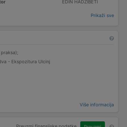
tor
EDIN HADŽIBETI
Prikaži sve
praksa);
va - Ekspozitura Ulcinj
Više informacija
Preuzmi finansijske podatke
Preuzmi