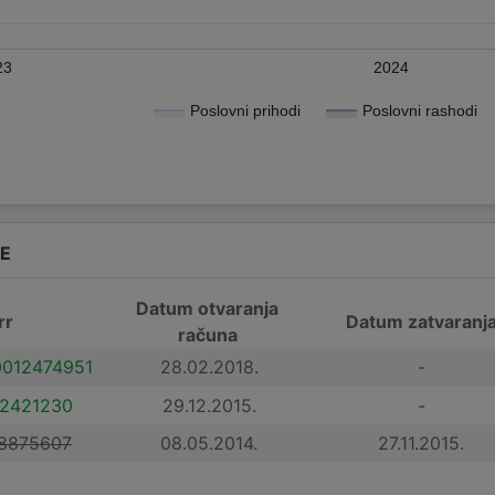
23
2024
Poslovni prihodi
Poslovni rashodi
DE
Datum otvaranja
rr
Datum zatvaranj
računa
012474951
28.02.2018.
-
2421230
29.12.2015.
-
8875607
08.05.2014.
27.11.2015.