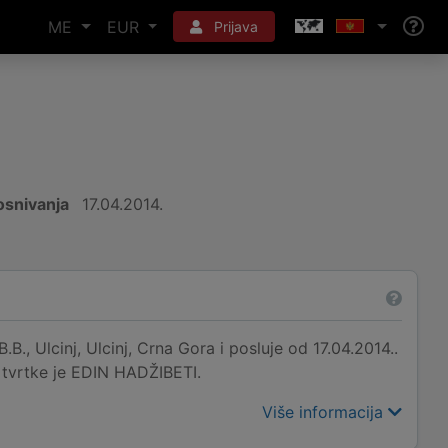
ME
EUR
Prijava
snivanja
17.04.2014.
Ulcinj, Ulcinj, Crna Gora i posluje od 17.04.2014..
 tvrtke je EDIN HADŽIBETI.
Više informacija