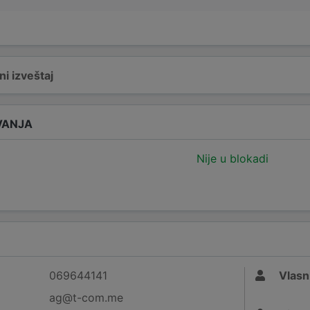
i izveštaj
VANJA
Nije u blokadi
069644141
Vlasn
ag@t-com.me