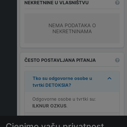
NEKRETNINE U VLASNIŠTVU
NEMA PODATAKA O
NEKRETNINAMA
ČESTO POSTAVLJANA PITANJA
Tko su odgovorne osobe u
tvrtki
DETOKSIA
?
Odgovorne osobe u tvrtki su:
ILKNUR OZKUS
.
Koja je adresa tvrtke
Cjenimo vašu privatnost
DETOKSIA
?