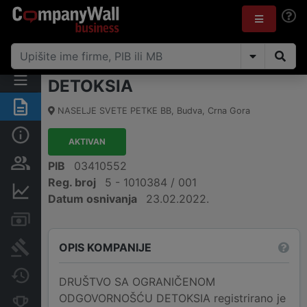
DETOKSIA
Sažetak
NASELJE SVETE PETKE BB
,
Budva
,
Crna Gora
Osnovni podaci
AKTIVAN
Osobe i vlasništvo
PIB
03410552
Reg. broj
5 - 1010384 / 001
Finansijski podaci
Datum osnivanja
23.02.2022.
Računi i blokade
OPIS KOMPANIJE
Arhiva sudskih objava
Promjene
DRUŠTVO SA OGRANIČENOM
ODGOVORNOŠĆU DETOKSIA registrirano je
Konkurentne kompanije