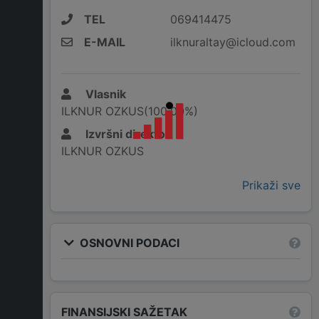
TEL
069414475
E-MAIL
ilknuraltay@icloud.com
Vlasnik
ILKNUR OZKUS(100,00%)
Izvršni direktor
ILKNUR OZKUS
Prikaži sve
OSNOVNI PODACI
FINANSIJSKI SAŽETAK