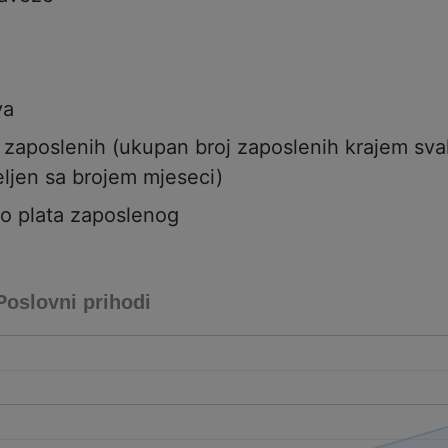
va
j zaposlenih (ukupan broj zaposlenih krajem sv
ljen sa brojem mjeseci)
to plata zaposlenog
Poslovni prihodi