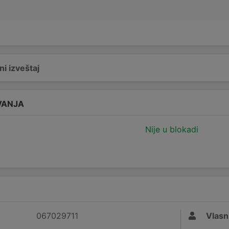
i izveštaj
VANJA
Nije u blokadi
067029711
Vlasn