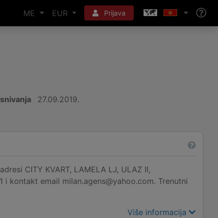
ME
EUR
Prijava
snivanja
27.09.2019.
resi CITY KVART, LAMELA LJ, ULAZ II,
1 i kontakt email milan.agens@yahoo.com. Trenutni
Više informacija