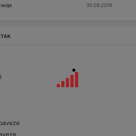
acije
30.09.2019
ETAK
i
i
a
obaveze
aveze