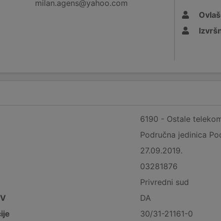
milan.agens@yahoo.com
Ovlaš
Izvršn
6190 - Ostale telekom
Područna jedinica Po
27.09.2019.
03281876
Privredni sud
DV
DA
ije
30/31-21161-0