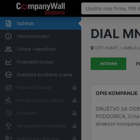
Sažetak
DIAL M
Osnovni podaci
CITY KVART, LAMELA LJ
Osobe i vlasništvo
Finansijski podaci
P
AKTIVAN
Dubinska bonitetna ocjena
Računi i blokade
OPIS KOMPANIJE
Arhiva sudskih objava
DRUŠTVO SA OGRAN
Promjene
PODGORICA, Crna G
direktori kompan
Konkurentne kompanije
Nekretnine i imovina