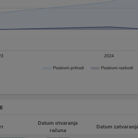
23
2024
Poslovni prihodi
Poslovni rashodi
DE
Datum otvaranja
rr
Datum zatvaranj
računa