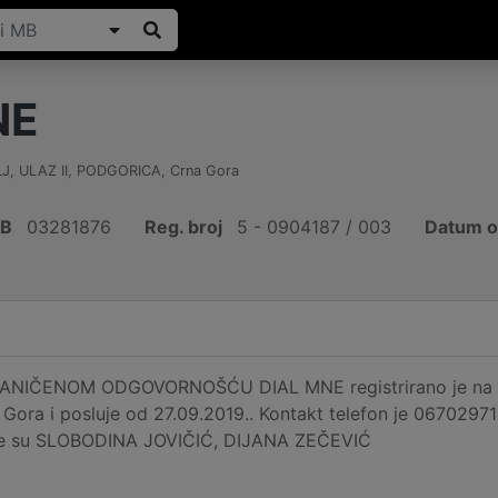
NE
, ULAZ II
,
PODGORICA
,
Crna Gora
IB
03281876
Reg. broj
5 - 0904187 / 003
Datum o
IČENOM ODGOVORNOŠĆU DIAL MNE registrirano je na ad
ora i posluje od 27.09.2019.. Kontakt telefon je 06702971
ije su SLOBODINA JOVIČIĆ, DIJANA ZEČEVIĆ