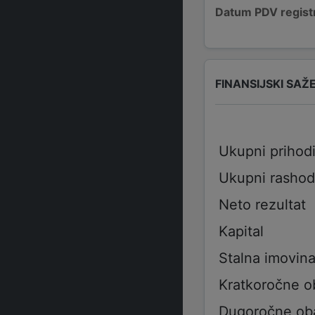
Datum PDV registr
FINANSIJSKI SAŽ
Ukupni prihod
Ukupni rashod
Neto rezultat
Kapital
Stalna imovin
Kratkoročne 
Dugoročne ob