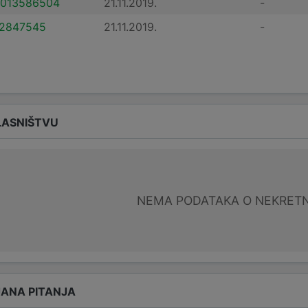
013586504
21.11.2019.
-
2847545
21.11.2019.
-
LASNIŠTVU
NEMA PODATAKA O NEKRET
ANA PITANJA