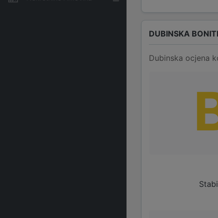
DUBINSKA BONIT
Dubinska ocjena k
Stabi