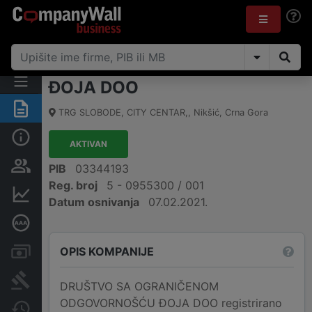
ĐOJA DOO
Sažetak
TRG SLOBODE, CITY CENTAR,
,
Nikšić
,
Crna Gora
Osnovni podaci
AKTIVAN
Osobe i vlasništvo
PIB
03344193
Reg. broj
5 - 0955300 / 001
Finansijski podaci
Datum osnivanja
07.02.2021.
Dubinska bonitetna ocjena
OPIS KOMPANIJE
Računi i blokade
Arhiva sudskih objava
DRUŠTVO SA OGRANIČENOM
ODGOVORNOŠĆU ĐOJA DOO registrirano
Promjene