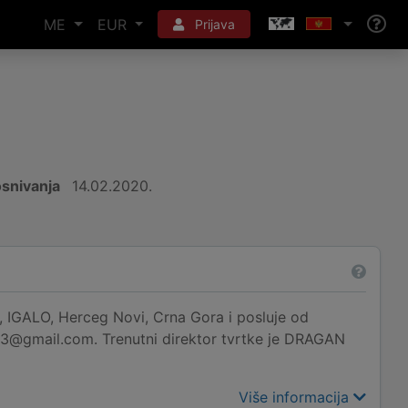
ME
EUR
Prijava
snivanja
14.02.2020.
IGALO, Herceg Novi, Crna Gora i posluje od
83@gmail.com. Trenutni direktor tvrtke je DRAGAN
Više informacija