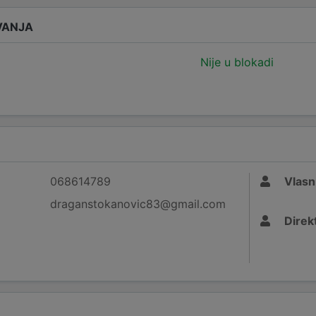
VANJA
Nije u blokadi
068614789
Vlasn
draganstokanovic83@gmail.com
Direk