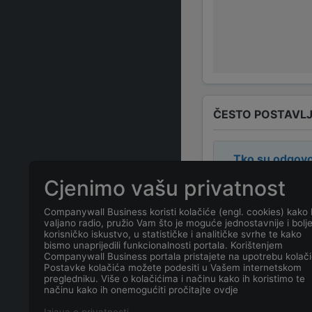
ČESTO POSTAVLJ
Tko su odgovo
Cjenimo vašu privatnost
Odgovorne osob
Companywall Business koristi kolačiće (engl. cookies) kako 
valjano radio, pružio Vam što je moguće jednostavnije i bolj
Koja je adresa
korisničko iskustvo, u statističke i analitičke svrhe te kako
bismo unaprijedili funkcionalnosti portala. Korištenjem
Companywall Business portala pristajete na upotrebu kolači
Koji je kontakt
Postavke kolačića možete podesiti u Vašem internetskom
pregledniku. Više o kolačićima i načinu kako ih koristimo te
načinu kako ih onemogućiti pročitajte ovdje
Koji je datum 