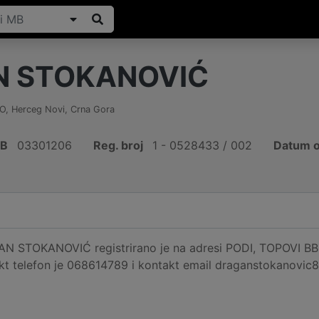
N STOKANOVIĆ
LO
,
Herceg Novi
,
Crna Gora
IB
03301206
Reg. broj
1 - 0528433 / 002
Datum o
N STOKANOVIĆ registrirano je na adresi PODI, TOPOVI BB, 
akt telefon je 068614789 i kontakt email draganstokanovic