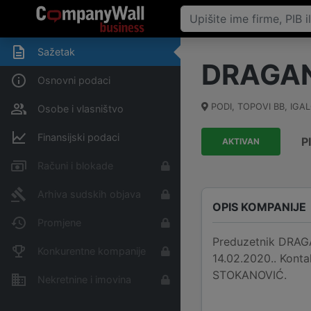
Sažetak
DRAGA
Osnovni podaci
PODI, TOPOVI BB, IGA
Osobe i vlasništvo
Finansijski podaci
P
AKTIVAN
Računi i blokade
Arhiva sudskih objava
OPIS KOMPANIJE
Promjene
Preduzetnik DRAGA
Konkurentne kompanije
14.02.2020.. Kont
STOKANOVIĆ.
Nekretnine i imovina