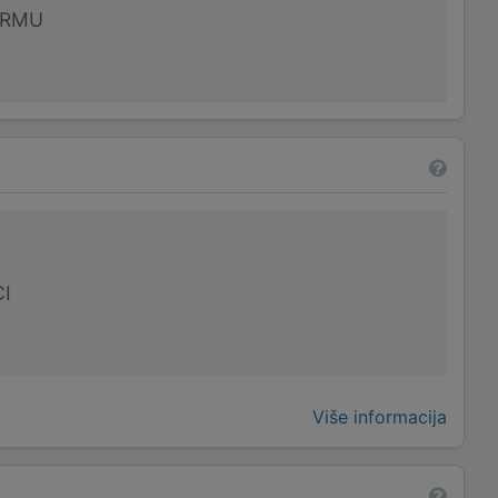
IRMU
I
Više informacija