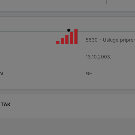
5630 - Usluge priprem
13.10.2003.
DV
NE
ETAK