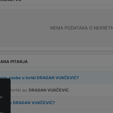
NEMA PODATAKA O NEKRET
ANA PITANJA
rne osobe u tvrtki
DRAGAN VUKČEVIĆ
?
e u tvrtki su:
DRAGAN VUKČEVIĆ
.
bi
e
 tvrtke
DRAGAN VUKČEVIĆ
?