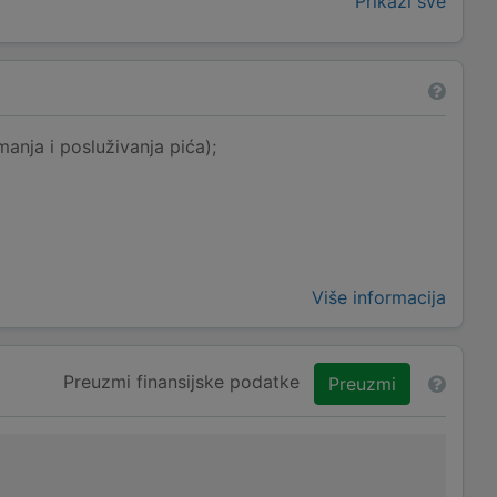
Prikaži sve
anja i posluživanja pića);
Više informacija
Preuzmi finansijske podatke
Preuzmi