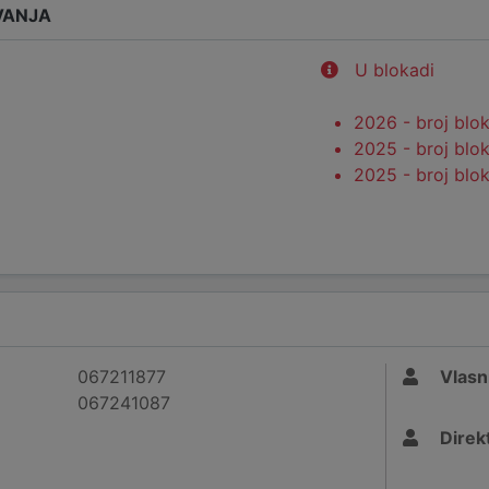
VANJA
U blokadi
2026 - broj blo
2025 - broj blo
2025 - broj blo
067211877
Vlasn
067241087
Direk