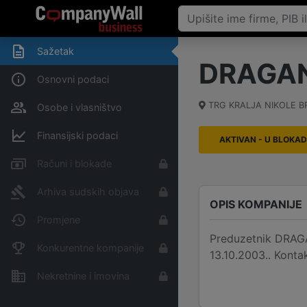
Sažetak
DRAGAN
Osnovni podaci
TRG KRALJA NIKOLE B
Osobe i vlasništvo
Finansijski podaci
AKTIVAN - U BLOKAD
Računi i blokade
Arhiva sudskih objava
OPIS KOMPANIJE
Promjene
Preduzetnik DRAGA
Konkurentne kompanije
13.10.2003.. Konta
Nekretnine i imovina