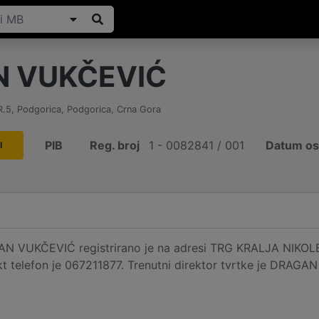
 VUKČEVIĆ
R.5
,
Podgorica, Podgorica
,
Crna Gora
PIB
Reg. broj
1 - 0082841 / 001
Datum os
I
N VUKČEVIĆ registrirano je na adresi TRG KRALJA NIKOLE 
kt telefon je 067211877. Trenutni direktor tvrtke je DRAG