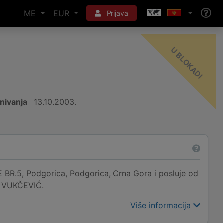
ME
EUR
Prijava
-
I
nivanja
13.10.2003.
BR.5, Podgorica, Podgorica, Crna Gora i posluje od
AN VUKČEVIĆ.
Više informacija