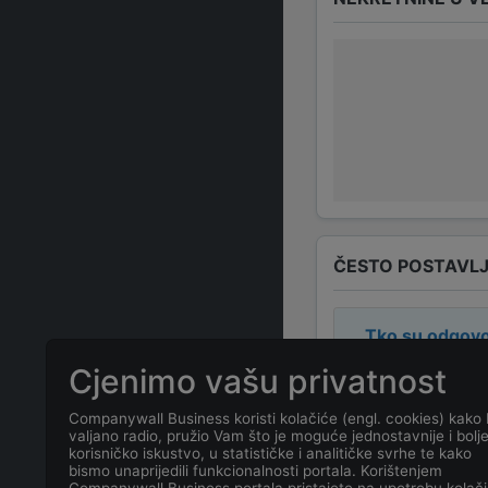
ČESTO POSTAVLJ
Tko su odgovo
Cjenimo vašu privatnost
Odgovorne osob
Companywall Business koristi kolačiće (engl. cookies) kako 
valjano radio, pružio Vam što je moguće jednostavnije i bolj
Koja je adresa
korisničko iskustvo, u statističke i analitičke svrhe te kako
bismo unaprijedili funkcionalnosti portala. Korištenjem